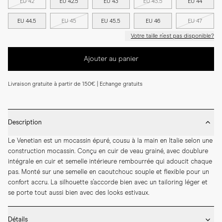
EU 42
EU 42.5
EU 43
EU 43.5
EU 44
EU 44.5
EU 45
EU 45.5
EU 46
EU 47
Votre taille n'est pas disponible?
Ajouter au panier
Livraison gratuite à partir de 150€ | Echange gratuits
Description
Le Venetian est un mocassin épuré, cousu à la main en Italie selon une 
construction mocassin. Conçu en cuir de veau grainé, avec doublure 
intégrale en cuir et semelle intérieure rembourrée qui adoucit chaque 
pas. Monté sur une semelle en caoutchouc souple et flexible pour un 
confort accru. La silhouette s'accorde bien avec un tailoring léger et 
se porte tout aussi bien avec des looks estivaux.
Détails