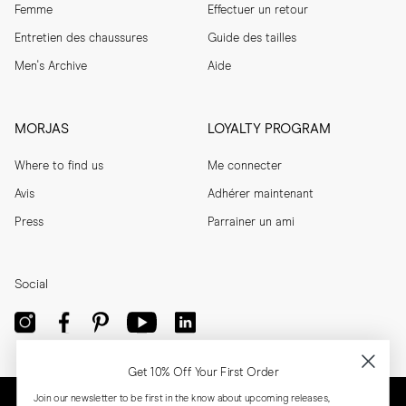
Femme
Effectuer un retour
Entretien des chaussures
Guide des tailles
Men's Archive
Aide
MORJAS
LOYALTY PROGRAM
Where to find us
Me connecter
Avis
Adhérer maintenant
Press
Parrainer un ami
Social
Get 10% Off Your First Order
Join our newsletter to be first in the know about upcoming releases,