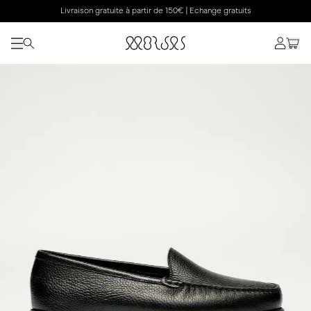
Livraison gratuite à partir de 150€ | Echange gratuits