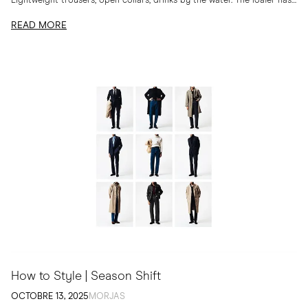
Lightweight trousers, open collars, drinks by the water. The loafer has
long belonged to...
READ MORE
How to Style | Season Shift
OCTOBRE 13, 2025
MORJAS