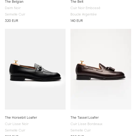
The Belgian
The Belt
Daim Noir
Cuir Noir Embossé
Semelle Cuir
Boucle Argentée
320 EUR
140 EUR
The Horsebit Loafer
The Tassel Loafer
Cuir Lisse Noir
Cuir Lisse Bordeaux
Semelle Cuir
Semelle Cuir