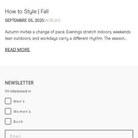
How to Style | Fall
SEPTEMBRE 05, 2025
MORJAS
Autumn invites a change of pace. Evenings stretch indoors, weekends
lean outdoors, and workdays carry a different rhythm. The season
calls for layers, textures and...
READ MORE
NEWSLETTER
I'm interested in
Menswear
Men's
Womenswear
Women's
Both
Both
Enter your email adress