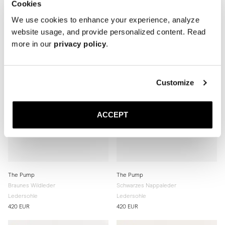
Cookies
Schwarzes Nappaleder
Braunes Nappaleder
460 EUR
460 EUR
We use cookies to enhance your experience, analyze
website usage, and provide personalized content. Read
more in our
privacy policy
.
Customize
ACCEPT
The Pump
The Pump
Braunes Wildleder
Schwarzes Nappaleder
Ledersohle
Ledersohle
420 EUR
420 EUR