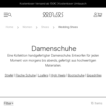
Kostenloser Versand ab 150€ | Kostenloser Umtausch
Home
Women
Shoes
Wedding Shoes
Damenschuhe
Eine Kollektion handgefertigter Damenschuhe. Entworfen für jeden
Moment von morgens bis abends, gefertigt aus hochwertigen
Materialien.
Stiefel
|
Flache Schuhe
|
Loafers
|
High Heels
|
Bootschuhe
|
Espadrilles
Filter
+
16
Items