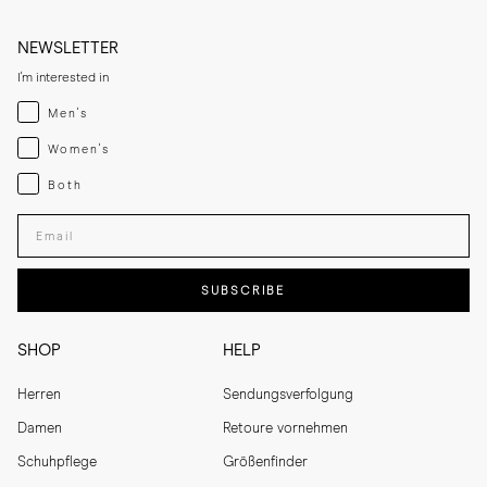
NEWSLETTER
I'm interested in
Menswear
Men's
Womenswear
Women's
Both
Both
Enter your email adress
SUBSCRIBE
SHOP
HELP
Herren
Sendungsverfolgung
Damen
Retoure vornehmen
Schuhpflege
Größenfinder