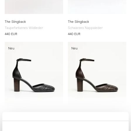
The Slingback
The Slingback
Taupefarbenes Wildleder
Schwarzes Nappaleder
440 EUR
440 EUR
Neu
Neu
The d'Orsay Pump
The d'Orsay Pump