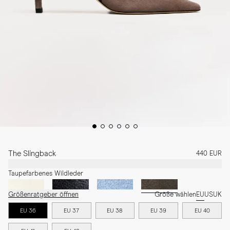
The Slingback
440 EUR
Taupefarbenes Wildleder
Größenratgeber öffnen
Größe wählen
EU
US
UK
EU 36
EU 37
EU 38
EU 39
EU 40