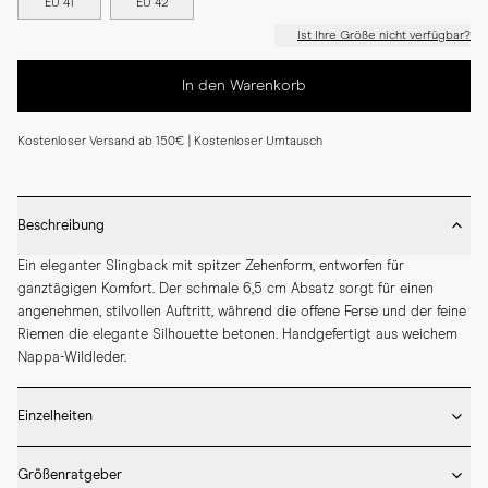
EU 41
EU 42
Ist Ihre Größe nicht verfügbar?
In den Warenkorb
Kostenloser Versand ab 150€ | Kostenloser Umtausch
Beschreibung
Ein eleganter Slingback mit spitzer Zehenform, entworfen für 
ganztägigen Komfort. Der schmale 6,5 cm Absatz sorgt für einen 
angenehmen, stilvollen Auftritt, während die offene Ferse und der feine 
Riemen die elegante Silhouette betonen. Handgefertigt aus weichem 
Nappa-Wildleder.
Einzelheiten
* Handgefertigt in Spanien

Größenratgeber
* Absatzhöhe: 65 mm
