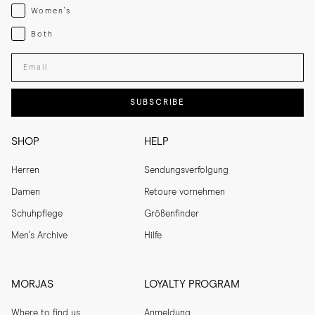
Womenswear
Women's
Both
Both
Enter your email adress
SUBSCRIBE
SHOP
HELP
Herren
Sendungsverfolgung
Damen
Retoure vornehmen
Schuhpflege
Größenfinder
Men's Archive
Hilfe
MORJAS
LOYALTY PROGRAM
Where to find us
Anmeldung