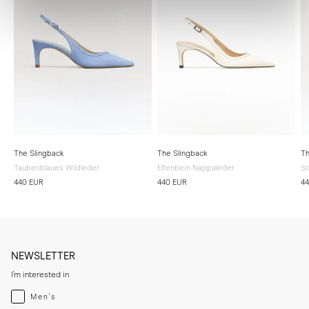
The Slingback
The Slingback
Th
Taubenblaues Wildleder
Elfenbein Nappaleder
Sc
440 EUR
440 EUR
4
NEWSLETTER
I'm interested in
Menswear
Men's