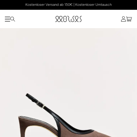
Kostenloser Versand ab 150€ | Kostenloser Umtausch