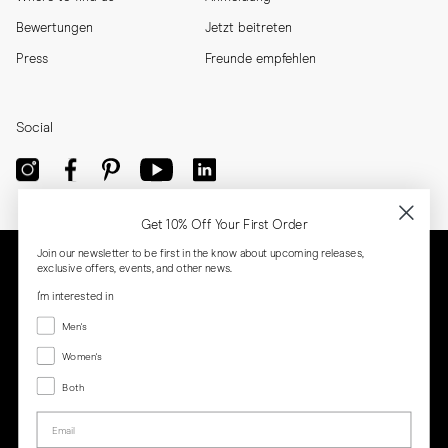
Bewertungen
Jetzt beitreten
Press
Freunde empfehlen
Social
Get 10% Off Your First Order
Join our newsletter to be first in the know about upcoming releases,
exclusive offers, events, and other news.
I'm interested in
Menswear
Men's
Women's
Women's
Both
Both
Email
Privacy
Terms
Cookies
Press