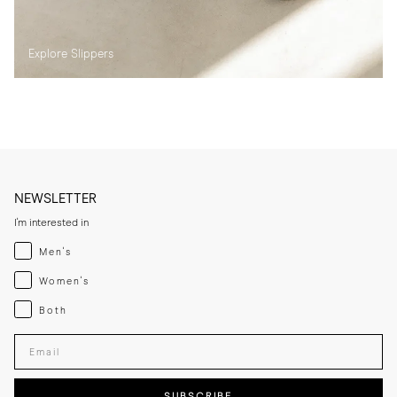
Explore Slippers
NEWSLETTER
I'm interested in
Menswear
Men's
Womenswear
Women's
Both
Both
Enter your email adress
SUBSCRIBE