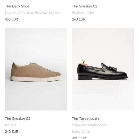
The Deck Shoe
The Sneaker 02
Lavendelfarbenes Baumwollcanvas
Weißes Leder
180 EUR
240 EUR
The Sneaker 02
The Tassel Loafer
Beiges
Schwarzes Kalbsleder
240 EUR
Ledersohle
350 EUR