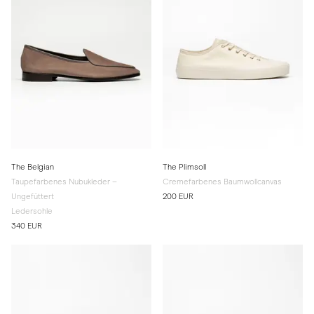
The Belgian
The Plimsoll
Taupefarbenes Nubukleder –
Cremefarbenes Baumwollcanvas
Ungefüttert
200 EUR
Ledersohle
340 EUR