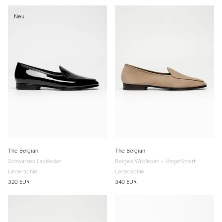
Neu
The Belgian
The Belgian
Schwarzes Lackleder
Beiges Wildleder – Ungefüttert
Ledersohle
Ledersohle
320 EUR
340 EUR