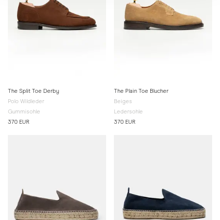
The Split Toe Derby
The Plain Toe Blucher
Polo Wildleder
Beiges
Gummisohle
Ledersohle
370 EUR
370 EUR