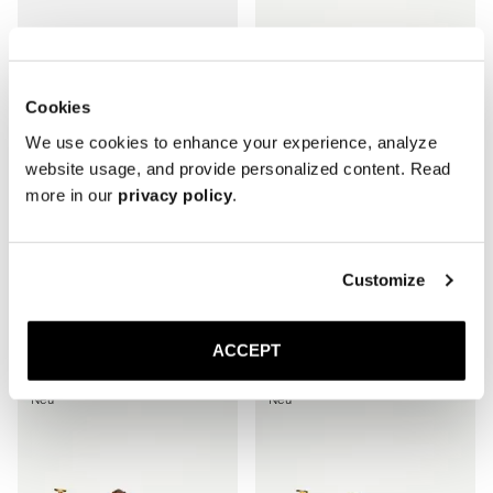
Cookies
We use cookies to enhance your experience, analyze
website usage, and provide personalized content. Read
more in our
privacy policy
.
The Adelaide
The Single Monkstrap
Customize
Schwarzes Kalbsleder
Braunes Wildleder
Ledersohle
Ledersohle
350 EUR
370 EUR
ACCEPT
Neu
Neu