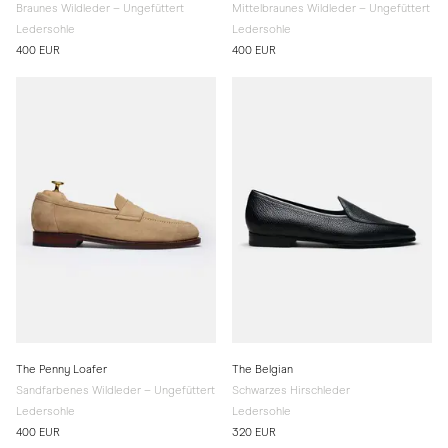
Braunes Wildleder – Ungefüttert
Mittelbraunes Wildleder – Ungefüttert
Ledersohle
Ledersohle
400 EUR
400 EUR
The Penny Loafer
The Belgian
Sandfarbenes Wildleder – Ungefüttert
Schwarzes Hirschleder
Ledersohle
Ledersohle
400 EUR
320 EUR