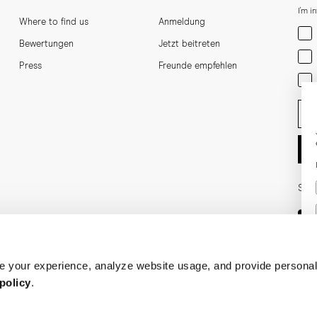
I'm i
Where to find us
Anmeldung
Men
Bewertungen
Jetzt beitreten
Wom
Press
Freunde empfehlen
Bot
Ent
Soci
 your experience, analyze website usage, and provide personal
policy
.