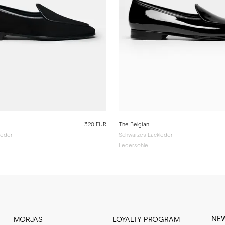
320 EUR
The Belgian
leder
Schwarzes Lackleder
Ledersohle
NE
MORJAS
LOYALTY PROGRAM