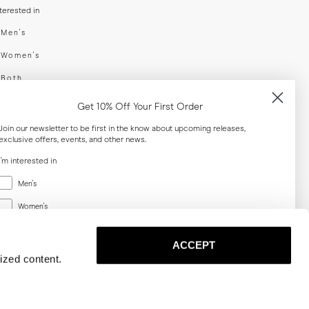
nterested in
swear
Men's
enswear
Women's
h
Both
er your email adress
Get 10% Off Your First Order
Join our newsletter to be first in the know about upcoming releases,
exclusive offers, events, and other news.
SUBSCRIBE
I'm interested in
Menswear
al
Men's
Women's
Women's
Both
Both
ACCEPT
Email
ized content.
SUBSCRIBE
Privacy
Terms
Cookies
Press