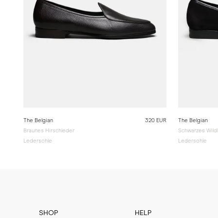
The Belgian
320 EUR
The Belgian
Braunes Hirschleder
Schwarzes Wild
Ledersohle
Ledersohle
SHOP
HELP