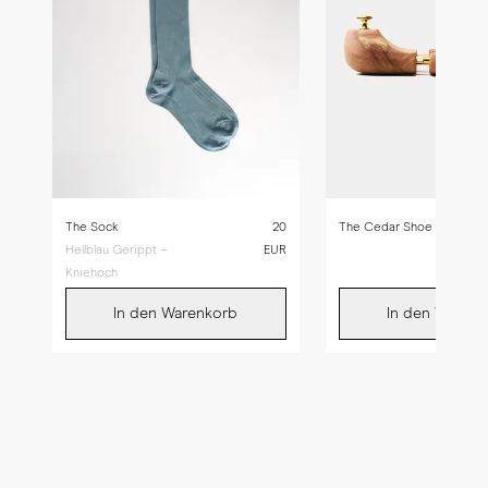
The Sock
20
The Cedar Shoe Tree
Hellblau Gerippt –
EUR
Kniehoch
In den Warenkorb
In den Warenk