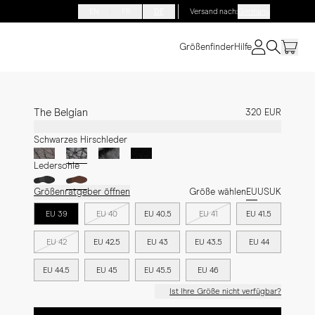
EN
FR
DE
Versand nach
:
Germany
Größenfinder
Hilfe
The Belgian
320 EUR
Schwarzes Hirschleder
Ledersohle
Größenratgeber öffnen
Größe wählen
EU
US
UK
EU 39
EU 40
EU 40.5
EU 41
EU 41.5
EU 42
EU 42.5
EU 43
EU 43.5
EU 44
EU 44.5
EU 45
EU 45.5
EU 46
Ist Ihre Größe nicht verfügbar?