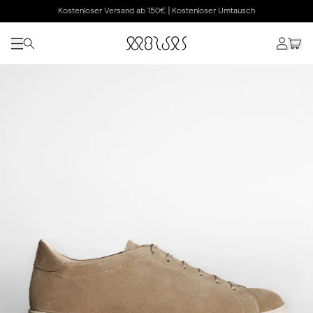
Kostenloser Versand ab 150€ | Kostenloser Umtausch