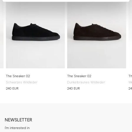
Sonnenlicht auf.
The Sneaker 02
The Sneaker 02
Th
Schwarzes Wildleder
Dunkelbraunes Wildleder
We
240 EUR
240 EUR
2
NEWSLETTER
I'm interested in