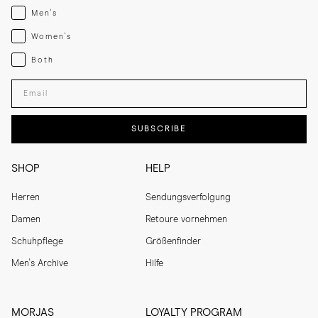
Menswear
Men's
Womenswear
Women's
Both
Both
Enter your email adress
SUBSCRIBE
SHOP
HELP
Herren
Sendungsverfolgung
Damen
Retoure vornehmen
Schuhpflege
Größenfinder
Men's Archive
Hilfe
MORJAS
LOYALTY PROGRAM