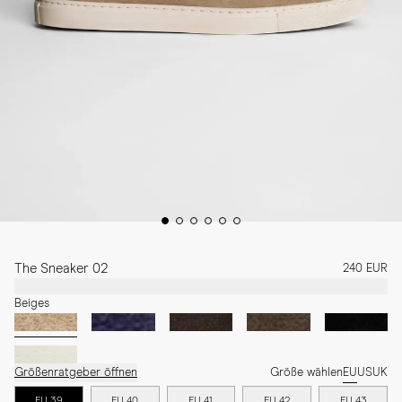
The Sneaker 02
240 EUR
Beiges
Größenratgeber öffnen
Größe wählen
EU
US
UK
EU 39
EU 40
EU 41
EU 42
EU 43