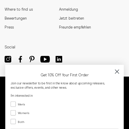
Where to find us
Anmeldung
Bewertungen
Jetzt beitreten
Press
Freunde empfehlen
Social
Get 10% Off Your First Order
Join our newsletter to be first in the know about upcoming releases,
exclusive offers, events, and other news.
I'm interested in
Menswear
Men's
Women's
Women's
Both
Both