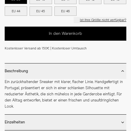
EU 44
EU 45
EU 46
Ist Ihre Größe nicht verfügbar?
In den Warenkorb
Kostenloser Versand ab 150€ | Kostenloser Umtausch
Beschreibung
Ein zurückhaltender Sneaker mit klarer, flacher Linie. Handgefertigt in 
Portugal, präsentiert er sich in einer schlanken Silhouette mit 
reduzierter Ästhetik, die sich mühelos in jede Garderobe einfügt. Für 
den Alltag entworfen, bietet er einen frischen und unaufdringlichen 
Look.
Einzelheiten