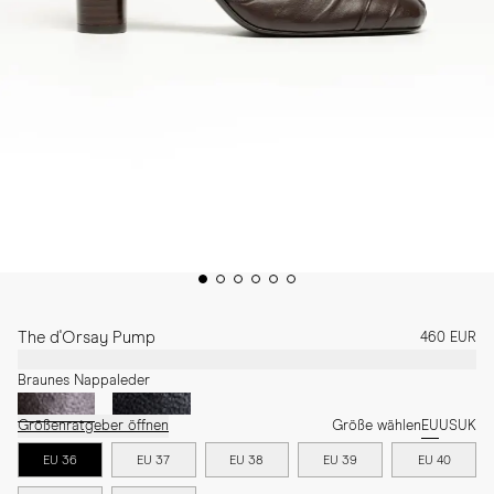
The d'Orsay Pump
460 EUR
Braunes Nappaleder
Größenratgeber öffnen
Größe wählen
EU
US
UK
EU 36
EU 37
EU 38
EU 39
EU 40