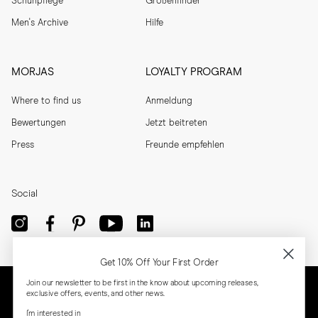
Schuhpflege
Größenfinder
Men's Archive
Hilfe
MORJAS
LOYALTY PROGRAM
Where to find us
Anmeldung
Bewertungen
Jetzt beitreten
Press
Freunde empfehlen
Social
Get 10% Off Your First Order
Join our newsletter to be first in the know about upcoming releases,
exclusive offers, events, and other news.
I'm interested in