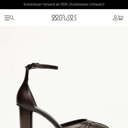
Kostenloser Versand ab 150€ | Kostenloser Umtausch