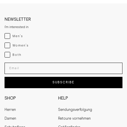
NEWSLETTER
I'm interested in
Menswear
Men's
Womenswear
Women's
Both
Both
Enter your email adress
SUBSCRIBE
SHOP
HELP
Herren
Sendungsverfolgung
Damen
Retoure vornehmen