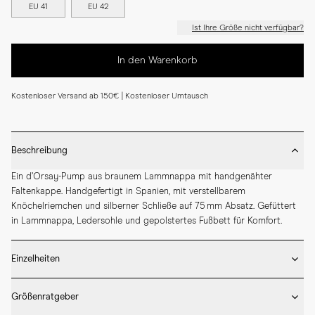
EU 41
EU 42
Ist Ihre Größe nicht verfügbar?
In den Warenkorb
Kostenloser Versand ab 150€ | Kostenloser Umtausch
Beschreibung
Ein d’Orsay-Pump aus braunem Lammnappa mit handgenähter 
Faltenkappe. Handgefertigt in Spanien, mit verstellbarem 
Knöchelriemchen und silberner Schließe auf 75 mm Absatz. Gefüttert 
in Lammnappa, Ledersohle und gepolstertes Fußbett für Komfort.
Einzelheiten
* Von Hand gefertigt in Spanien

Größenratgeber
* Absatzhöhe 75 mm

* Obermaterial und Futter aus Lammnappa
