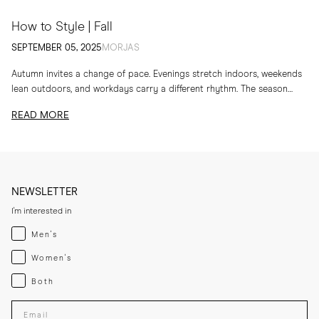
How to Style | Fall
SEPTEMBER 05, 2025
MORJAS
Autumn invites a change of pace. Evenings stretch indoors, weekends
lean outdoors, and workdays carry a different rhythm. The season
calls for layers, textures and...
READ MORE
NEWSLETTER
I'm interested in
Menswear
Men's
Womenswear
Women's
Both
Both
Enter your email adress