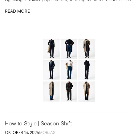
Lightweight trousers, open collars, drinks by the water. The loafer has
long belonged to...
READ MORE
How to Style | Season Shift
OKTOBER 13, 2025
MORJAS