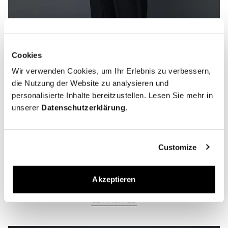
Cookies
Wir verwenden Cookies, um Ihr Erlebnis zu verbessern,
die Nutzung der Website zu analysieren und
personalisierte Inhalte bereitzustellen. Lesen Sie mehr in
unserer
Datenschutzerklärung
.
Customize
Wie wir Der Opera Pump in den
vergangenen Jahren gestylt haben.
Akzeptieren
GET INSPIRED