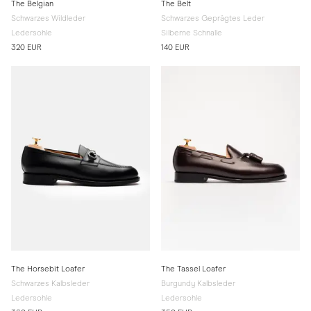
The Belgian
The Belt
Schwarzes Wildleder
Schwarzes Geprägtes Leder
Ledersohle
Silberne Schnalle
320 EUR
140 EUR
The Horsebit Loafer
The Tassel Loafer
Schwarzes Kalbsleder
Burgundy Kalbsleder
Ledersohle
Ledersohle