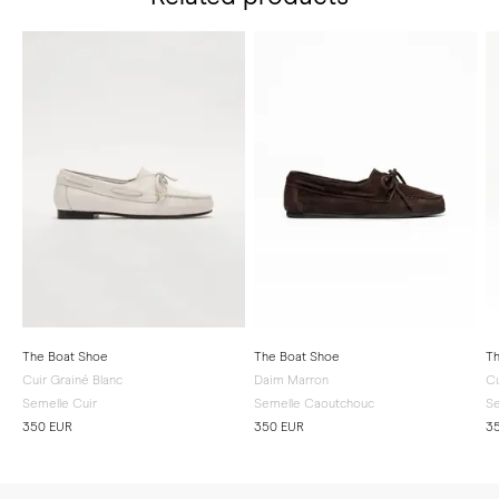
The Boat Shoe
The Boat Shoe
Th
Cuir Grainé Blanc
Daim Marron
Cu
Semelle Cuir
Semelle Caoutchouc
Se
350 EUR
350 EUR
3