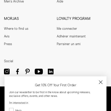
Men's Archive
Aide
MORJAS
LOYALTY PROGRAM
Where to find us
Me connecter
Avis
Adhérer maintenant
Press
Parrainer un ami
Social
Get 10% Off Your First Order
Join our newsletter to be first in the know about upcoming releases,
exclusive offers, events, and other news.
I'm interested in
Menswear
Men's