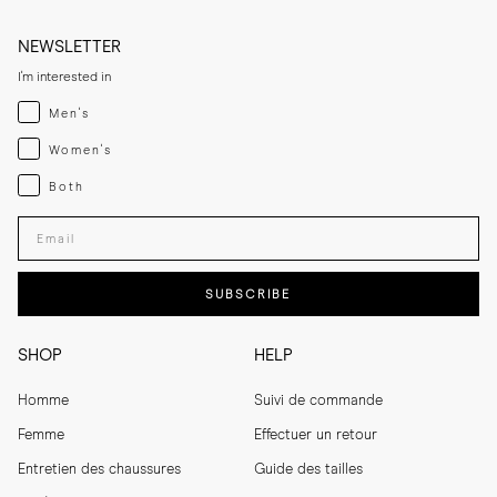
NEWSLETTER
I'm interested in
Menswear
Men's
Womenswear
Women's
Both
Both
Enter your email adress
SUBSCRIBE
SHOP
HELP
Homme
Suivi de commande
Femme
Effectuer un retour
Entretien des chaussures
Guide des tailles