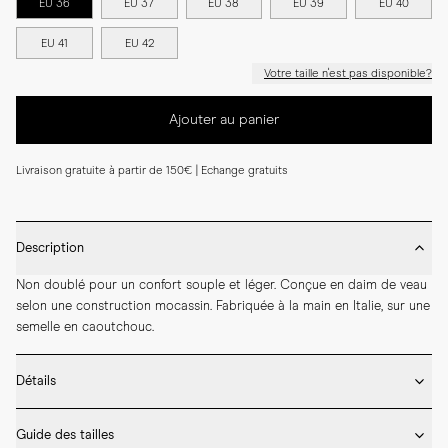
EU 36
EU 37
EU 38
EU 39
EU 40
EU 41
EU 42
Votre taille n'est pas disponible?
Ajouter au panier
Livraison gratuite à partir de 150€ | Echange gratuits
Description
Non doublé pour un confort souple et léger. Conçue en daim de veau 
selon une construction mocassin. Fabriquée à la main en Italie, sur une 
semelle en caoutchouc.
Détails
* Daim italien souple

Guide des tailles
* Fabriqué à la main en Italie
