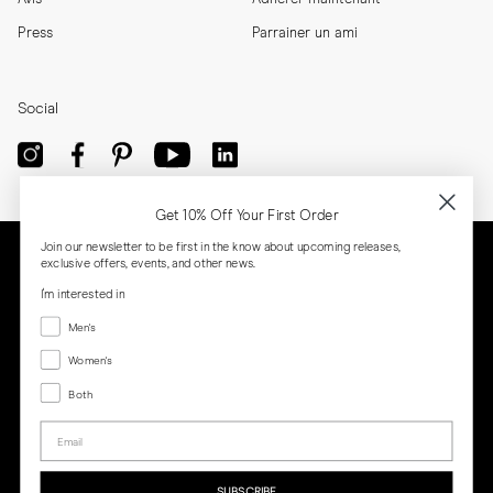
Press
Parrainer un ami
Social
Get 10% Off Your First Order
Join our newsletter to be first in the know about upcoming releases,
exclusive offers, events, and other news.
I'm interested in
Menswear
Men's
Women's
Women's
Both
Both
Email
Privacy
Terms
Cookies
Press
SUBSCRIBE