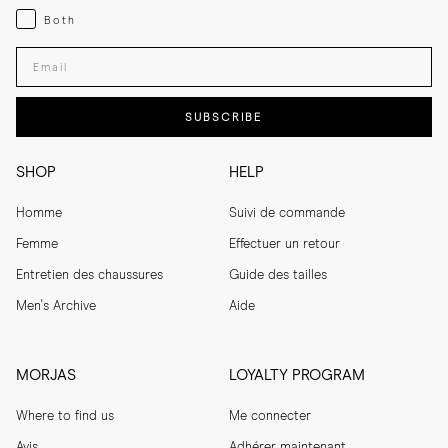
Both
Both
Enter your email adress
SUBSCRIBE
SHOP
HELP
Homme
Suivi de commande
Femme
Effectuer un retour
Entretien des chaussures
Guide des tailles
Men's Archive
Aide
MORJAS
LOYALTY PROGRAM
Where to find us
Me connecter
Avis
Adhérer maintenant