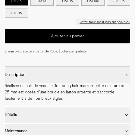
CM 85
CM 90
CM 95
CM 100
CM 105
CM 115
Votre taille n'est pas disponible?
Ajouter au panier
Livraison gratuite à partir de 150€ | Echange gratuits
Description
Réalisée en cuir de veau finition pony hair marron, cette ceinture de 
25 mm est dotée d’une boucle en laiton argenté et s’accorde 
facilement à de nombreux styles.
Détails
* Fabriquée à la main en Espagne

Maintenance
* Largeur de 25 mm
