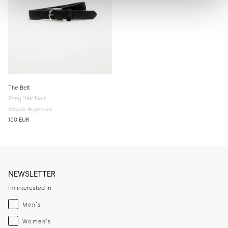
The Belt
Pony Hair Noir
Boucle Argentée
150 EUR
NEWSLETTER
I'm interested in
Menswear
Men's
Womenswear
Women's