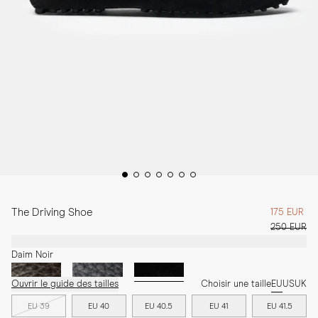
The Driving Shoe
175 EUR
250 EUR
Daim Noir
Ouvrir le guide des tailles
Choisir une taille
EU
US
UK
EU 39
EU 40
EU 40.5
EU 41
EU 41.5