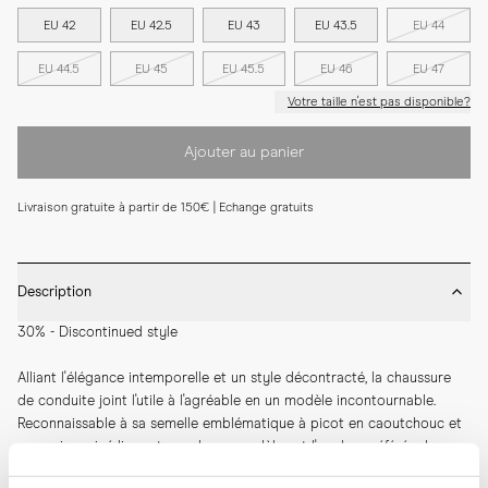
EU 42
EU 42.5
EU 43
EU 43.5
EU 44
EU 44.5
EU 45
EU 45.5
EU 46
EU 47
Votre taille n'est pas disponible?
Ajouter au panier
Livraison gratuite à partir de 150€ | Echange gratuits
Description
30% - Discontinued style
Alliant l'élégance intemporelle et un style décontracté, la chaussure 
de conduite joint l'utile à l'agréable en un modèle incontournable. 
Reconnaissable à sa semelle emblématique à picot en caoutchouc et 
son cuir grainé lisse et souple, ce modèle est l'un des préférés des 
passionnés de conduite depuis les années 60. Alors qu'il est simple de 