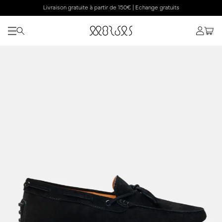
Livraison gratuite à partir de 150€ | Echange gratuits