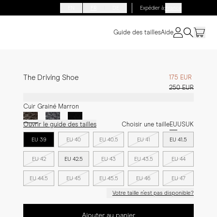
EN
FR
DE
Expédier à
:
France
Guide des tailles
Aide
The Driving Shoe
175 EUR
250 EUR
Cuir Grainé Marron
Ouvrir le guide des tailles
Choisir une taille
EU
US
UK
EU 39
EU 40
EU 40.5
EU 41
EU 41.5
EU 42
EU 42.5
EU 43
EU 43.5
EU 44
EU 44.5
EU 45
EU 45.5
EU 46
EU 47
Votre taille n'est pas disponible?
Ajouter au panier