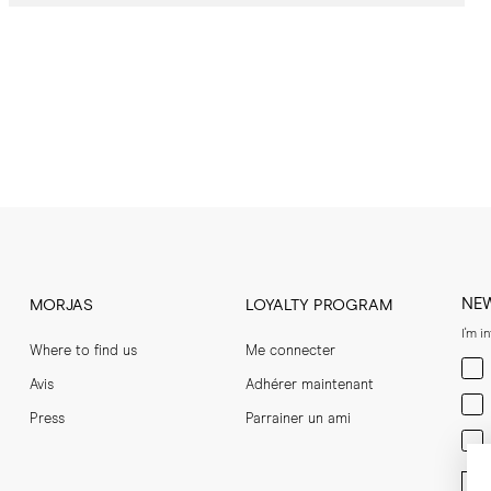
NE
MORJAS
LOYALTY PROGRAM
I'm i
Where to find us
Me connecter
Men
Avis
Adhérer maintenant
Wom
Press
Parrainer un ami
Bot
Ent