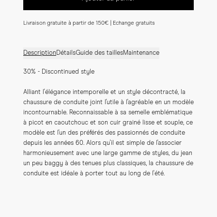
Livraison gratuite à partir de 150€ | Echange gratuits
Description
Détails
Guide des tailles
Maintenance
30% - Discontinued style
Alliant l'élégance intemporelle et un style décontracté, la 
chaussure de conduite joint l'utile à l'agréable en un modèle 
incontournable. Reconnaissable à sa semelle emblématique 
à picot en caoutchouc et son cuir grainé lisse et souple, ce 
modèle est l'un des préférés des passionnés de conduite 
depuis les années 60. Alors qu'il est simple de l'associer 
harmonieusement avec une large gamme de styles, du jean 
un peu baggy à des tenues plus classiques, la chaussure de 
conduite est idéale à porter tout au long de l'été.