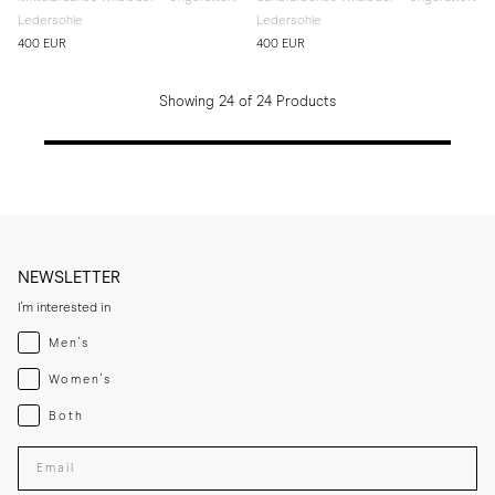
Ledersohle
Ledersohle
400 EUR
400 EUR
Showing 24 of 24 Products
NEWSLETTER
I'm interested in
Menswear
Men's
Womenswear
Women's
Both
Both
Enter your email adress