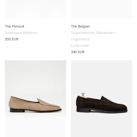
The Plimsoll
The Belgian
Schwarzes Wildleder
Taupefarbenes Nubukleder –
200 EUR
Ungefüttert
Ledersohle
340 EUR