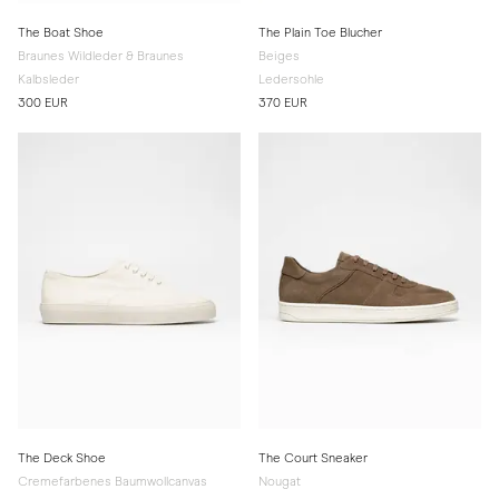
The Boat Shoe
The Plain Toe Blucher
Braunes Wildleder & Braunes
Beiges
Kalbsleder
Ledersohle
300 EUR
370 EUR
The Deck Shoe
The Court Sneaker
Cremefarbenes Baumwollcanvas
Nougat