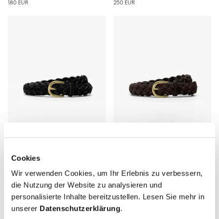
180 EUR
250 EUR
Cookies
The Belt
The Belt
Schwarzes Wildleder Breit Geflochten
Braunes Wildleder Breit Geflochten
Wir verwenden Cookies, um Ihr Erlebnis zu verbessern,
Goldene Schnalle
Goldene Schnalle
die Nutzung der Website zu analysieren und
140 EUR
140 EUR
personalisierte Inhalte bereitzustellen. Lesen Sie mehr in
unserer
Datenschutzerklärung
.