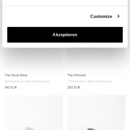
Customize
Akzeptieren
The Deck Shoe
The Plimsoll
Marineblaues Baumwollcanvas
Olivfarbenes Baumwollcanvas
180 EUR
200 EUR