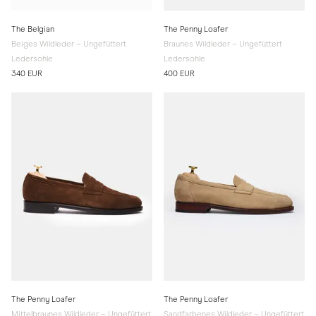
The Belgian
The Penny Loafer
Beiges Wildleder – Ungefüttert
Braunes Wildleder – Ungefüttert
Ledersohle
Ledersohle
340 EUR
400 EUR
The Penny Loafer
The Penny Loafer
Mittelbraunes Wildleder – Ungefüttert
Sandfarbenes Wildleder – Ungefüttert