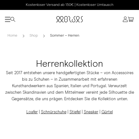
Kostenloser Versand ab 150€ | Kostenloser Umtausch
Home
Shop
Sommer – Herren
Herrenkollektion
Seit 2017 entstehen unsere handgefertigten Stücke – von Accessoires
bis zu Schuhen – in Zusammenarbeit mit erfahrenen
Kunsthandwerkern aus Spanien, Italien und Portugal. Verwurzelt
zwischen Skandinavien und dem Mittelmeer vereint jede Silhouette die
Gegensätze, die uns prägen. Entdecken Sie die Kollektion unten.
Loafer
|
Schnürschuhe
|
Stiefel
|
Sneaker
|
Gürtel