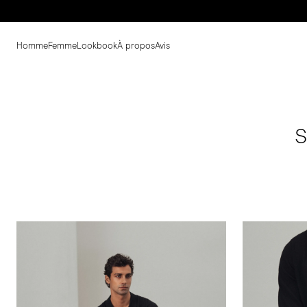
Homme
Femme
Lookbook
À propos
Avis
S