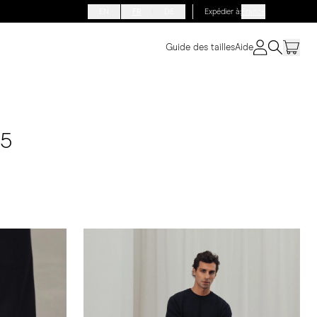
EN
FR
DE
Expédier à
:
France
Guide des tailles
Aide
25