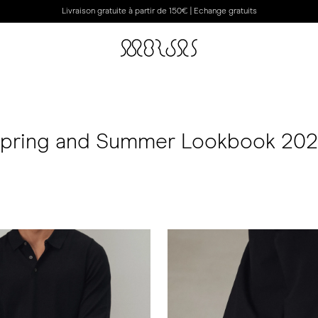
Livraison gratuite à partir de 150€ | Echange gratuits
pring and Summer Lookbook 20