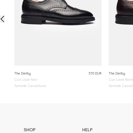
The Derby
370 EUR
The Derby
Cuir Lisse Noir
Cuir Lisse Bor
Semelle Caoutchouc
Semelle Caout
SHOP
HELP