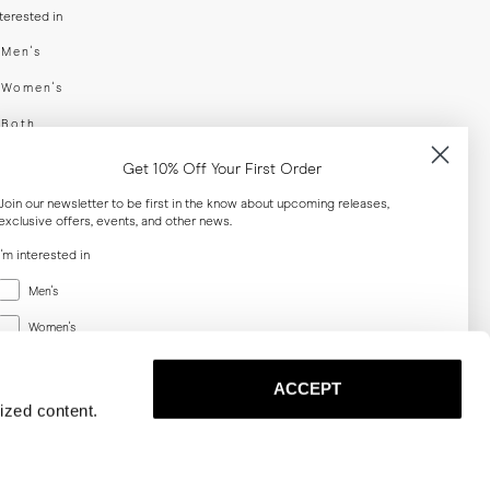
nterested in
swear
Men's
enswear
Women's
h
Both
er your email adress
Get 10% Off Your First Order
Join our newsletter to be first in the know about upcoming releases,
exclusive offers, events, and other news.
SUBSCRIBE
I'm interested in
Menswear
al
Men's
Women's
Women's
Both
Both
ACCEPT
Email
ized content.
SUBSCRIBE
Privacy
Terms
Cookies
Press