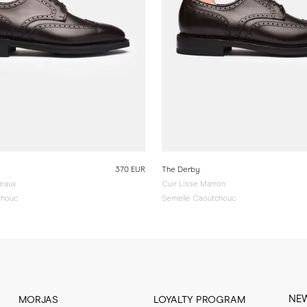
370 EUR
The Derby
deaux
Cuir Lisse Marron
chouc
Semelle Caoutchouc
NE
MORJAS
LOYALTY PROGRAM