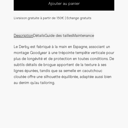
Ajouter au panier
Livraison gratuite à partir de 150€ | Echange gratuits
Description
Détails
Guide des tailles
Maintenance
Le Derby est fabriqué à la main en Espagne, associant un 
montage Goodyear à une trépointe tempête verticale pour 
plus de longévité et de protection en toutes conditions. De 
subtils détails de brogue apportent de la texture à ses 
lignes épurées, tandis que sa semelle en caoutchouc 
cloutée offre une silhouette équilibrée, adaptée aussi bien 
au denim qu’au tailoring.