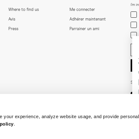
I'm i
Where to find us
Me connecter
Men
Avis
Adhérer maintenant
Wom
Press
Parrainer un ami
Bot
Ent
Soci
 your experience, analyze website usage, and provide personal
policy
.