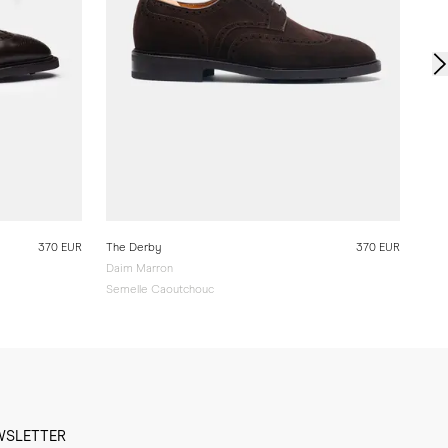
370 EUR
The Derby
370 EUR
Daim Marron
Semelle Caoutchouc
WSLETTER