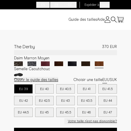
EN
FR
DE
Expédier à
:
France
Guide des tailles
Aide
The Derby
370 EUR
Daim Marron Moyen
Semelle Caoutchouc
Ouvrir le guide des tailles
Choisir une taille
EU
US
UK
EU 39
EU 40
EU 40.5
EU 41
EU 41.5
EU 42
EU 42.5
EU 43
EU 43.5
EU 44
EU 44.5
EU 45
EU 45.5
EU 46
EU 47
Votre taille n'est pas disponible?