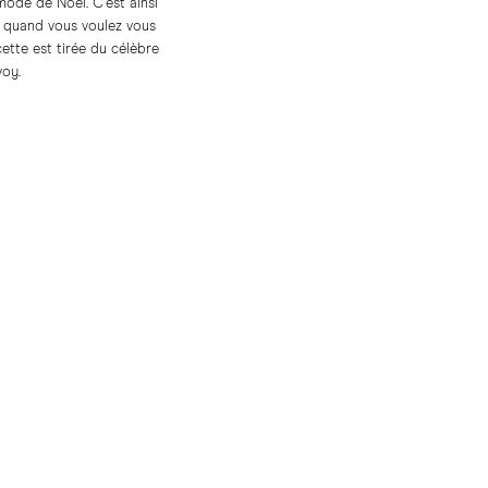
mode de Noël. C'est ainsi
ée quand vous voulez vous
ette est tirée du célèbre
voy.