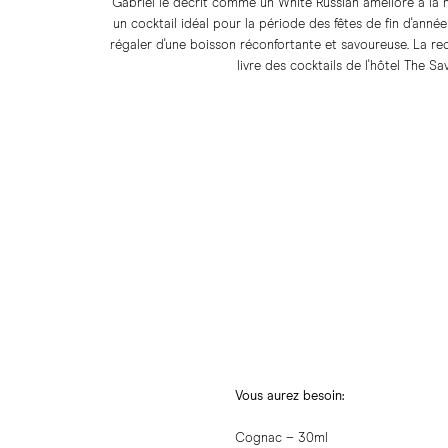
Gabriel le décrit comme un White Russian amélioré à la 
un cocktail idéal pour la période des fêtes de fin d'ann
régaler d'une boisson réconfortante et savoureuse. La rec
livre des cocktails de l'hôtel The Sa
Vous aurez besoin:
Cognac – 30ml