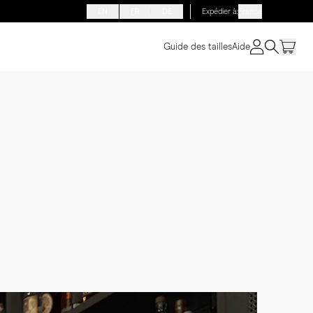
EN
FR
DE
Expédier à
:
France
Guide des tailles
Aide