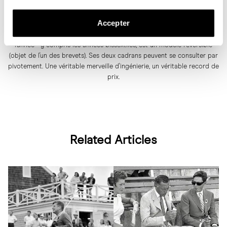
pour 17,75 millions de dollars. Nous parlons de la Grandmaster Chime
Réf. 6300A-010 fabriquée par Patek Philippe en 2014 pour célébrer le
Accepter
175e anniversaire de la marque. La montre détient pas moins de six
brevets différents et en plus d'indiquer l'heure, le jour, le mois et
l'année - y compris les années bissextiles, est un modèle reversible
(objet de l'un des brevets). Ses deux cadrans peuvent se consulter par
pivotement. Une véritable merveille d'ingénierie, un véritable record de
prix.
Related Articles