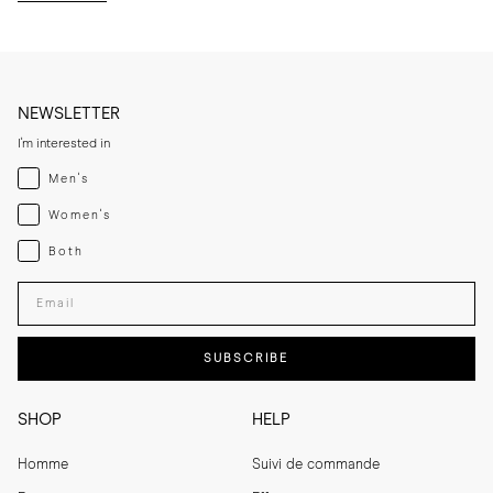
NEWSLETTER
I'm interested in
Menswear
Men's
Womenswear
Women's
Both
Both
Enter your email adress
SUBSCRIBE
SHOP
HELP
Homme
Suivi de commande