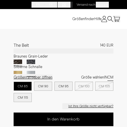
EN
FR
DE
Versand nach
:
Germany
Größenfinder
Hilfe
The Belt
140 EUR
Braunes Grain-Leder
Silberne Schnalle
Größenratgeber öffnen
Größe wählen
IN
CM
CM 85
CM 90
CM 95
CM 100
CM 105
CM 115
Ist Ihre Größe nicht verfügbar?
In den Warenkorb