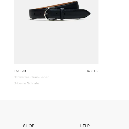
The Belt
140 EUR
Schwarzes Grain-Leder
Silberne Schnalle
SHOP
HELP