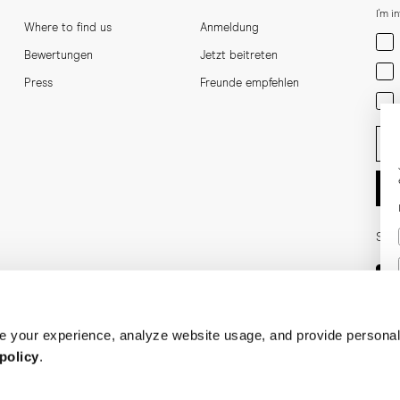
I'm i
Where to find us
Anmeldung
Men
Bewertungen
Jetzt beitreten
Wom
Press
Freunde empfehlen
Bot
Ent
Soci
 your experience, analyze website usage, and provide personal
policy
.