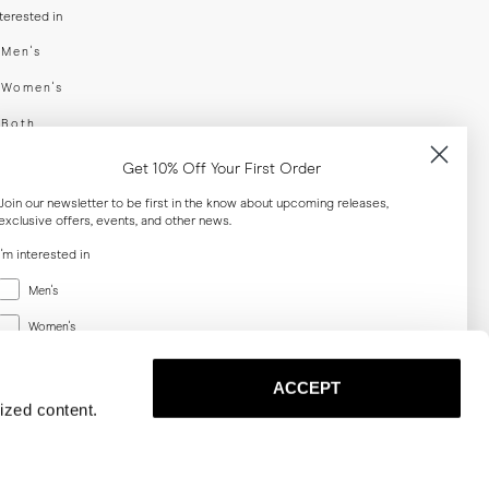
nterested in
swear
Men's
enswear
Women's
h
Both
er your email adress
Get 10% Off Your First Order
Join our newsletter to be first in the know about upcoming releases,
exclusive offers, events, and other news.
SUBSCRIBE
I'm interested in
Menswear
al
Men's
Women's
Women's
Both
Both
ACCEPT
Email
ized content.
SUBSCRIBE
Privacy
Terms
Cookies
Press