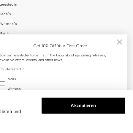
nterested in
swear
Men's
enswear
Women's
h
Both
er your email adress
Get 10% Off Your First Order
Join our newsletter to be first in the know about upcoming releases,
exclusive offers, events, and other news.
SUBSCRIBE
I'm interested in
Menswear
al
Men's
Women's
Women's
Both
Both
Akzeptieren
Email
sieren und
SUBSCRIBE
Privacy
Terms
Cookies
Press