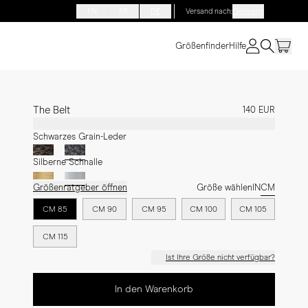
EN
FR
DE
Versand nach
:
Germany
Größenfinder
Hilfe
The Belt
140 EUR
Schwarzes Grain-Leder
Silberne Schnalle
Größenratgeber öffnen
Größe wählen
IN
CM
CM 85
CM 90
CM 95
CM 100
CM 105
CM 115
Ist Ihre Größe nicht verfügbar?
In den Warenkorb