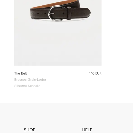
The Belt
140 EUR
Braunes Grain-Leder
Silberne Schnalle
SHOP
HELP