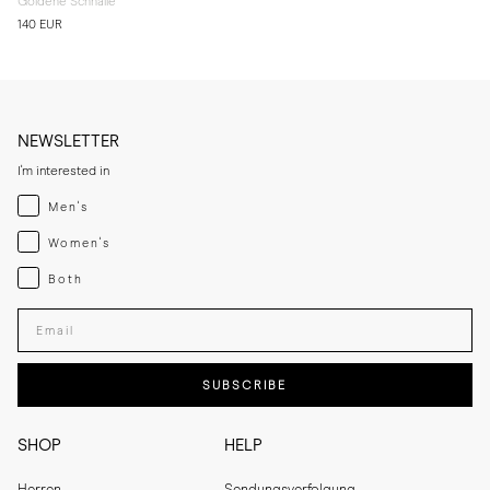
Goldene Schnalle
140 EUR
NEWSLETTER
I'm interested in
Menswear
Men's
Womenswear
Women's
Both
Both
Enter your email adress
SUBSCRIBE
SHOP
HELP