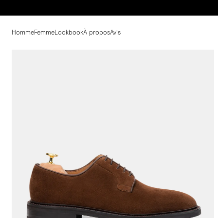
Homme
Femme
Lookbook
À propos
Avis