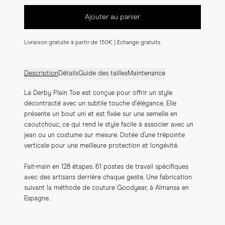
Ajouter au panier
Livraison gratuite à partir de 150€ | Echange gratuits
Description
Détails
Guide des tailles
Maintenance
La Derby Plain Toe est conçue pour offrir un style 
décontracté avec un subtile touche d'élégance. Elle 
présente un bout uni et est fixée sur une semelle en 
caoutchouc, ce qui rend le style facile à associer avec un 
jean ou un costume sur mesure. Dotée d'une trépointe 
verticale pour une meilleure protection et longévité.
Fait-main en 128 étapes. 61 postes de travail spécifiques 
avec des artisans derrière chaque geste. Une fabrication 
suivant la méthode de couture Goodyear, à Almansa en 
Espagne.