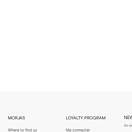
NE
MORJAS
LOYALTY PROGRAM
I'm i
Where to find us
Me connecter