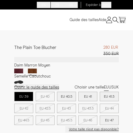
EN
FR
DE
Expédier à
:
France
Guide des tailles
Aide
The Plain Toe Blucher
280 EUR
350 EUR
Daim Marron Moyen
Semelle Caoutchouc
Ouvrir le guide des tailles
Choisir une taille
EU
US
UK
EU 39
EU 40
EU 40.5
EU 41
EU 41.5
EU 42
EU 42.5
EU 43
EU 43.5
EU 44
EU 44.5
EU 45
EU 45.5
EU 46
EU 47
Votre taille n'est pas disponible?