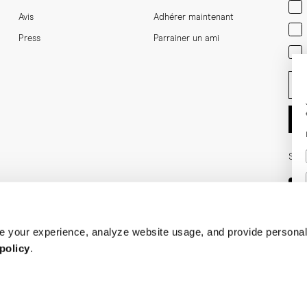
Men
Avis
Adhérer maintenant
Wom
Press
Parrainer un ami
Bot
Ent
Soci
 your experience, analyze website usage, and provide personal
policy
.