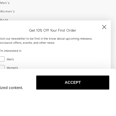
swear
Men's
enswear
Women's
h
Both
er your email adress
Get 10% Off Your First Order
Join our newsletter to be first in the know about upcoming releases,
exclusive offers, events, and other news.
SUBSCRIBE
I'm interested in
Menswear
al
Men's
Women's
Women's
Both
Both
ACCEPT
Email
ized content.
SUBSCRIBE
Privacy
Terms
Cookies
Press