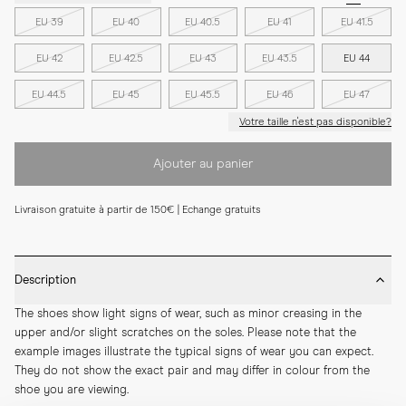
EU 39
EU 40
EU 40.5
EU 41
EU 41.5
EU 42
EU 42.5
EU 43
EU 43.5
EU 44
EU 44.5
EU 45
EU 45.5
EU 46
EU 47
Votre taille n'est pas disponible?
Ajouter au panier
Livraison gratuite à partir de 150€ | Echange gratuits
Description
The shoes show light signs of wear, such as minor creasing in the 
upper and/or slight scratches on the soles. Please note that the 
example images illustrate the typical signs of wear you can expect. 
They do not show the exact pair and may differ in colour from the 
shoe you are viewing.