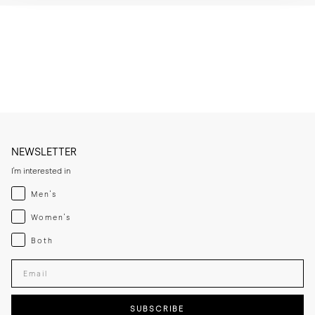
* Après le port, brossez ou essuyez délicatement le cuir avec un 
chiffon doux afin d’éliminer la poussière et les marques superficielles.

* Nettoyez le cuir lorsque nécessaire avec un produit adapté, puis 
appliquez une fine couche de crème ou de cirage s’il paraît sec.

* Nettoyez la semelle en caoutchouc avec un chiffon légèrement 
humide et un savon doux lorsque nécessaire.

* Rangez les richelieus dans un endroit frais et sec, à l’abri de la 
lumière directe.
NEWSLETTER
I'm interested in
Menswear
Men's
Womenswear
Women's
Both
Both
Enter your email adress
SUBSCRIBE