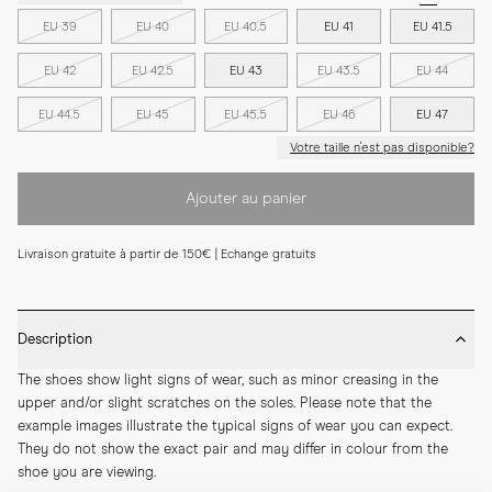
EU 39
EU 40
EU 40.5
EU 41
EU 41.5
EU 42
EU 42.5
EU 43
EU 43.5
EU 44
EU 44.5
EU 45
EU 45.5
EU 46
EU 47
Votre taille n'est pas disponible?
Ajouter au panier
Livraison gratuite à partir de 150€ | Echange gratuits
Description
The shoes show light signs of wear, such as minor creasing in the 
upper and/or slight scratches on the soles. Please note that the 
example images illustrate the typical signs of wear you can expect. 
They do not show the exact pair and may differ in colour from the 
shoe you are viewing.