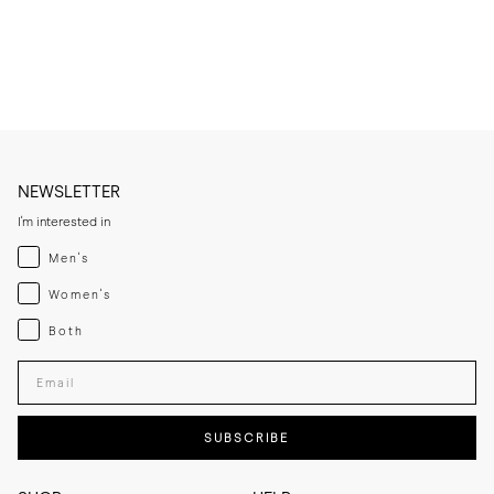
* Nettoyez le cuir si besoin avec un produit adapté, puis appliquez 
une crème légère afin de préserver sa souplesse.

* Nettoyez la semelle en caoutchouc avec un chiffon légèrement 
humide et un savon doux lorsque nécessaire.

* Rangez les bottes dans un endroit frais et sec, à l’abri de la lumière 
directe.
NEWSLETTER
I'm interested in
Menswear
Men's
Womenswear
Women's
Both
Both
Enter your email adress
SUBSCRIBE