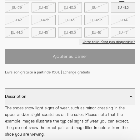
EU 39
EU 40
EU 40.5
EU 41
EU 41.5
EU 42
EU 42.5
EU 43
EU 43.5
EU 44
EU 44.5
EU 45
EU 45.5
EU 46
EU 47
Votre taille n'est pas disponible?
Ajouter au panier
Livraison gratuite à partir de 150€ | Echange gratuits
Description
The shoes show light signs of wear, such as minor creasing in the 
upper and/or slight scratches on the soles. Please note that the 
example images illustrate the typical signs of wear you can expect. 
They do not show the exact pair and may differ in colour from the 
shoe you are viewing.