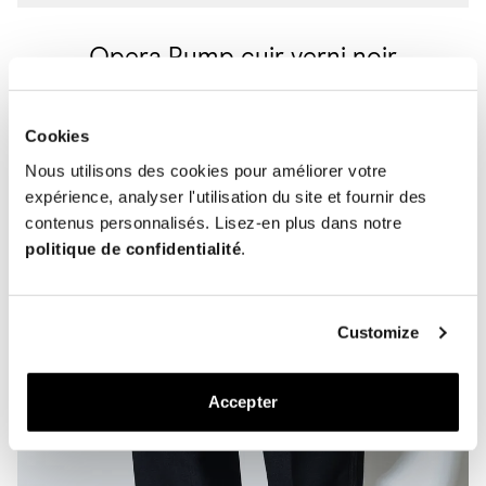
Opera Pump cuir verni noir
L'Opera Pump en cuir verni noir est une chaussure de smoking
fabriquée à la main, avec un nœud à l'avant et une doublure
Cookies
matelassée en satin noir. Selon nous, c'est peut-être la plus élégante
Nous utilisons des cookies pour améliorer votre
des chaussures de smoking.
expérience, analyser l'utilisation du site et fournir des
contenus personnalisés. Lisez-en plus dans notre
ACHETEZ
politique de confidentialité
.
Customize
Accepter