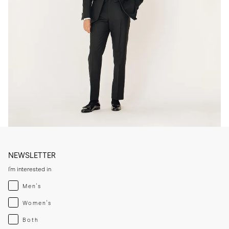
NEWSLETTER
I'm interested in
Menswear
Men's
Womenswear
Women's
Both
Both