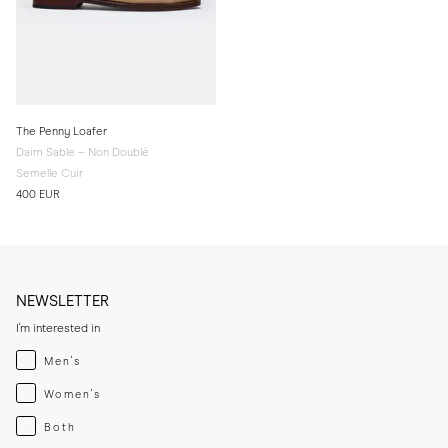
The Penny Loafer
Daim Sable – Non Doublé
Semelle Cuir
400 EUR
NEWSLETTER
I'm interested in
Menswear
Men's
Womenswear
Women's
Both
Both