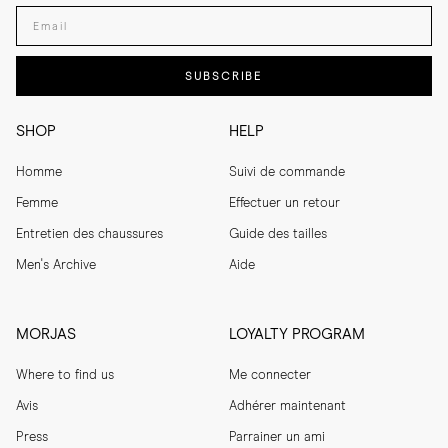
Enter your email adress
SUBSCRIBE
SHOP
HELP
Homme
Suivi de commande
Femme
Effectuer un retour
Entretien des chaussures
Guide des tailles
Men's Archive
Aide
MORJAS
LOYALTY PROGRAM
Where to find us
Me connecter
Avis
Adhérer maintenant
Press
Parrainer un ami