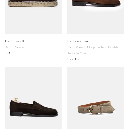
The Espadrille
The Penny Loafer
Daim Marron
Daim Marron Moyen – Non Doublé
150 EUR
Semelle Cuir
400 EUR