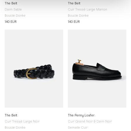
The Belt
The Belt
Daim Sable
Cuir Tressé Large Marron
Boucle Dorée
Boucle Dorée
140 EUR
140 EUR
The Belt
The Penny Loafer
Cuir Tressé Large Noir
Cuir Grainé Noir & Daim Noir
Boucle Dorée
Semelle Cuir