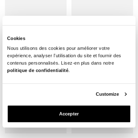
The Penny Loafer
The Belt
Daim Marron – Non Doublé
Daim Taupe
Semelle Cuir
Boucle Dorée
Cookies
400 EUR
140 EUR
Nous utilisons des cookies pour améliorer votre
expérience, analyser l'utilisation du site et fournir des
contenus personnalisés. Lisez-en plus dans notre
politique de confidentialité
.
Customize
Accepter