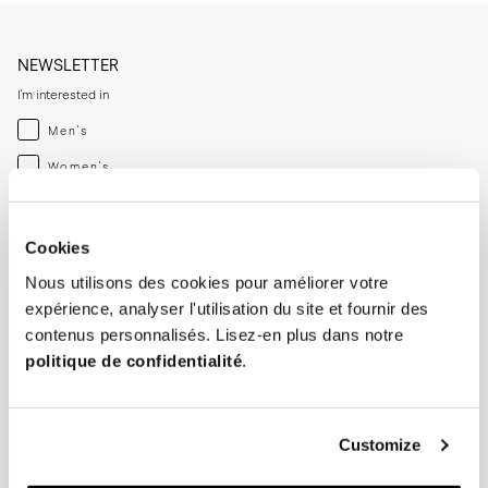
NEWSLETTER
I'm interested in
Menswear
Men's
Womenswear
Women's
Both
Both
Enter your email adress
Cookies
Nous utilisons des cookies pour améliorer votre
expérience, analyser l'utilisation du site et fournir des
SUBSCRIBE
contenus personnalisés. Lisez-en plus dans notre
politique de confidentialité
.
SHOP
HELP
Homme
Suivi de commande
Customize
Femme
Effectuer un retour
Entretien des chaussures
Guide des tailles