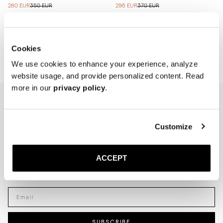
280 EUR
350 EUR
296 EUR
370 EUR
Showing 2 of 2 Products
Cookies
We use cookies to enhance your experience, analyze
website usage, and provide personalized content. Read
more in our
privacy policy
.
NEWSLETTER
Customize
I'm interested in
Menswear
Men's
Womenswear
ACCEPT
Women's
Both
Both
Enter your email adress
SUBSCRIBE