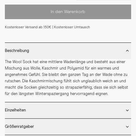
In den Warenkorb
Kostenloser Versand ab 150€ | Kostenloser Umtausch
Beschreibung
The Wool Sock hat eine mittlere Wadenlänge und besteht aus einer 
Mischung aus Wolle, Kaschmir und Polyamid für ein warmes und 
angenehmes Gefühl. Sie bleibt den ganzen Tag an der Wade ohne zu 
rutschen. Die Kaschmirmischung fühlt sich unglaublich weich an und 
macht die Socken gleichzeitig so strapazierfähig, dass sie sich selbst 
für den längsten Winterspaziergang hervorragend eignen.
Einzelheiten
* 33% Merinowolle, 33% Polyamid, 25% Viskose und 9% Kaschmir 

Größenratgeber
* Mittlere Länge 

* Geripptes Design 
