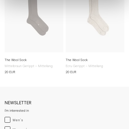
The Wool Sock
The Wool Sock
Mittelbraun Gerippt – Mittellang
Ecru Gerippt – Mittellang
20 EUR
20 EUR
NEWSLETTER
I'm interested in
Menswear
Men's
Womenswear