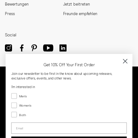
Bewertungen
Jetzt beitreten
Press
Freunde empfehlen
Social
Get 10% Off Your First Order
Join our newsletter to be first in the know about upcoming releases,
exclusive offers, events, and other news.
I'm interested in
Menswear
Men's
Women's
Women's
Both
Both
Email
Privacy
Terms
Cookies
Press