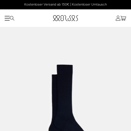
Kostenloser Versand ab 150€ | Kostenloser Umtausch