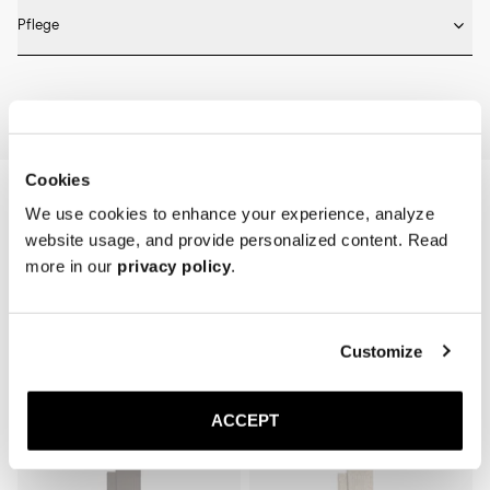
Fällt größengetreu aus. Wählen Sie die gleiche Größe, die Sie auch in 
* Nahtlose Verarbeitung
Pflege
anderen Schuhen tragen. 
Machine wash on 30 degrees. Do not bleach, tumble dry and iron.
Home
Shop
Accessoires
Die Socke
Cookies
We use cookies to enhance your experience, analyze
website usage, and provide personalized content. Read
more in our
privacy policy
.
Customize
Related Products
Sold out
Sold out
ACCEPT