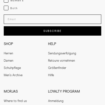
Women's
Both
Both
Enter your email adress
SUBSCRIBE
SHOP
HELP
Herren
Sendungsverfolgung
Damen
Retoure vornehmen
Schuhpflege
Größenfinder
Men's Archive
Hilfe
MORJAS
LOYALTY PROGRAM
Where to find us
Anmeldung