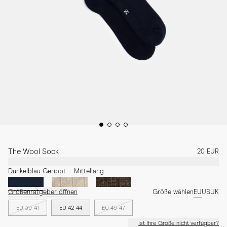
The Wool Sock
20 EUR
Dunkelblau Gerippt – Mittellang
Größenratgeber öffnen
Größe wählen
EU
US
UK
EU 39-41
EU 42-44
EU 45-47
Ist Ihre Größe nicht verfügbar?