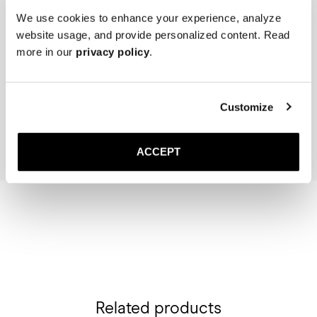
We use cookies to enhance your experience, analyze
website usage, and provide personalized content. Read
more in our
privacy policy
.
The Cedar Shoe Tree
The Sock
Dunkelblau Gerippt – Kni
40 EUR
20 EUR
Customize
In den Warenkorb
In den Warenk
ACCEPT
Related products