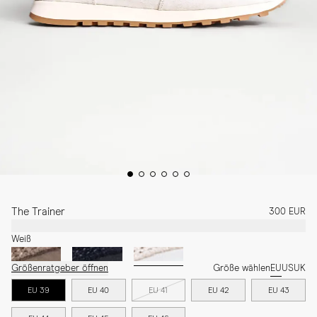
The Trainer
300 EUR
Weiß
Größenratgeber öffnen
Größe wählen
EU
US
UK
EU 39
EU 40
EU 41
EU 42
EU 43