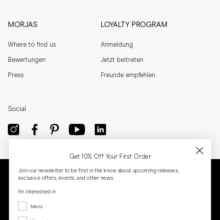
MORJAS
LOYALTY PROGRAM
Where to find us
Anmeldung
Bewertungen
Jetzt beitreten
Press
Freunde empfehlen
Social
Get 10% Off Your First Order
Join our newsletter to be first in the know about upcoming releases,
exclusive offers, events, and other news.
I'm interested in
Menswear
Men's
Women's