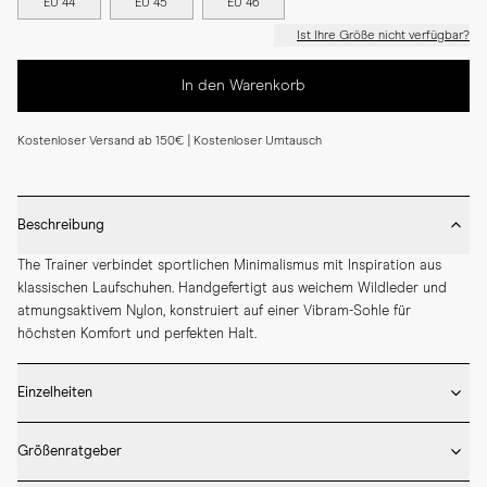
EU 44
EU 45
EU 46
Ist Ihre Größe nicht verfügbar?
In den Warenkorb
Kostenloser Versand ab 150€ | Kostenloser Umtausch
Beschreibung
The Trainer verbindet sportlichen Minimalismus mit Inspiration aus 
klassischen Laufschuhen. Handgefertigt aus weichem Wildleder und 
atmungsaktivem Nylon, konstruiert auf einer Vibram-Sohle für 
höchsten Komfort und perfekten Halt.
Einzelheiten
* Gefertigt aus hochwertigem italienischem Leder

Größenratgeber
* Vibram-Gummisohle

* Herausnehmbare Ledersohle
