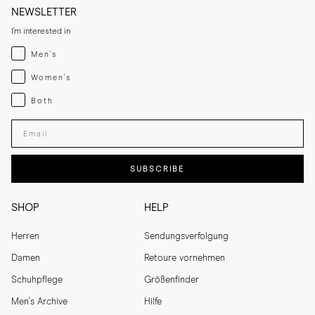
NEWSLETTER
I'm interested in
Menswear
Men's
Womenswear
Women's
Both
Both
Enter your email adress
SUBSCRIBE
SHOP
HELP
Herren
Sendungsverfolgung
Damen
Retoure vornehmen
Schuhpflege
Größenfinder
Men's Archive
Hilfe