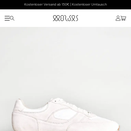
Kostenloser Versand ab 150€ | Kostenloser Umtausch