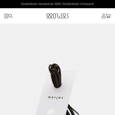
Kostenloser Versand ab 150€ | Kostenloser Umtausch