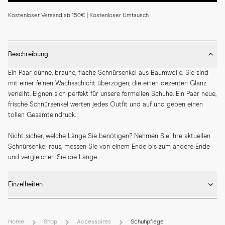
Kostenloser Versand ab 150€ | Kostenloser Umtausch
Beschreibung
Ein Paar dünne, braune, flache Schnürsenkel aus Baumwolle. Sie sind 
mit einer feinen Wachsschicht überzogen, die einen dezenten Glanz 
verleiht. Eignen sich perfekt für unsere formellen Schuhe. Ein Paar neue, 
frische Schnürsenkel werten jedes Outfit und auf und geben einen 
tollen Gesamteindruck.
Nicht sicher, welche Länge Sie benötigen? Nehmen Sie Ihre aktuellen 
Schnürsenkel raus, messen Sie von einem Ende bis zum andere Ende 
und vergleichen Sie die Länge.
Einzelheiten
* Erhältlich in schwarz und braun

* 70cm - 4-5 Ösen. Für z.B. Oxford, Derby und Plain Toe Blucher
Home
Shop
Accessoires
Schuhpflege