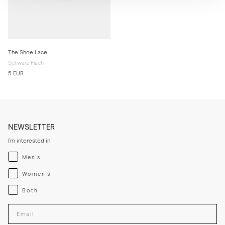
The Shoe Lace
Schwarz Flach
5 EUR
NEWSLETTER
I'm interested in
Menswear
Men's
Womenswear
Women's
Both
Both
Enter your email adress