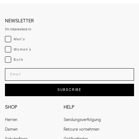
NEWSLETTER
I'm interested in
Menswear
Men's
Womenswear
Women's
Both
Both
Enter your email adress
SUBSCRIBE
SHOP
HELP
Herren
Sendungsverfolgung
Damen
Retoure vornehmen