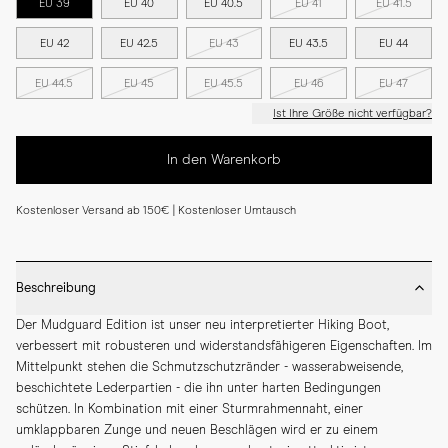
EU 39
EU 40
EU 40.5
EU 41
EU 41.5
EU 42
EU 42.5
EU 43
EU 43.5
EU 44
EU 44.5
EU 45
EU 45.5
EU 46
EU 47
Ist Ihre Größe nicht verfügbar?
In den Warenkorb
Kostenloser Versand ab 150€ | Kostenloser Umtausch
Beschreibung
Der Mudguard Edition ist unser neu interpretierter Hiking Boot, 
verbessert mit robusteren und widerstandsfähigeren Eigenschaften. Im 
Mittelpunkt stehen die Schmutzschutzränder - wasserabweisende, 
beschichtete Lederpartien - die ihn unter harten Bedingungen 
schützen. In Kombination mit einer Sturmrahmennaht, einer 
umklappbaren Zunge und neuen Beschlägen wird er zu einem 