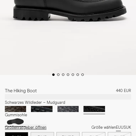
The Hiking Boot
440 EUR
Schwarzes Wildleder – Mudguard
Gummisohle
Größenratgeber öffnen
Größe wählen
EU
US
UK