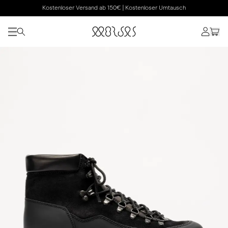
Kostenloser Versand ab 150€ | Kostenloser Umtausch