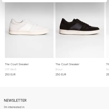
Sonnenlicht auf.
The Court Sneaker
The Court Sneaker
Th
Off-Weiß
Braun
N
250 EUR
250 EUR
2
NEWSLETTER
I'm interested in