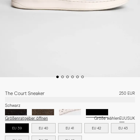
The Court Sneaker
250 EUR
Schwarz
Größenratgeber öffnen
Größe wählen
EU
US
UK
EU 39
EU 40
EU 41
EU 42
EU 43