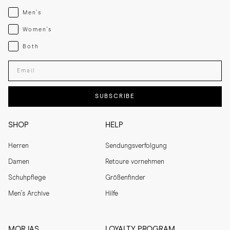
Menswear
Men's
Womenswear
Women's
Both
Both
Enter your email adress
SUBSCRIBE
SHOP
HELP
Herren
Sendungsverfolgung
Damen
Retoure vornehmen
Schuhpflege
Größenfinder
Men's Archive
Hilfe
MORJAS
LOYALTY PROGRAM