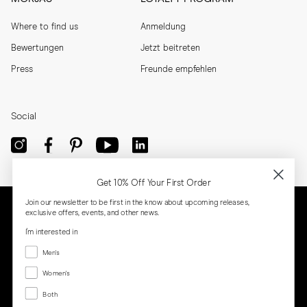
Where to find us
Anmeldung
Bewertungen
Jetzt beitreten
Press
Freunde empfehlen
Social
Get 10% Off Your First Order
Join our newsletter to be first in the know about upcoming releases,
exclusive offers, events, and other news.
I'm interested in
Menswear
Men's
Women's
Women's
Both
Both