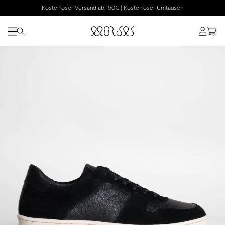
Kostenloser Versand ab 150€ | Kostenloser Umtausch