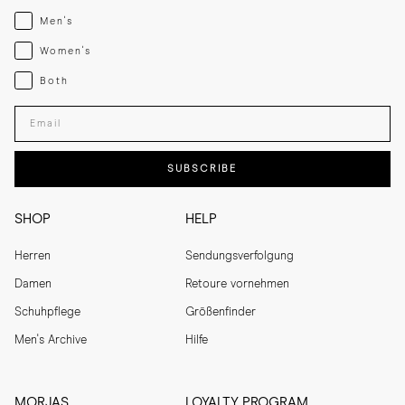
Menswear
Men's
Womenswear
Women's
Both
Both
Enter your email adress
SUBSCRIBE
SHOP
HELP
Herren
Sendungsverfolgung
Damen
Retoure vornehmen
Schuhpflege
Größenfinder
Men's Archive
Hilfe
MORJAS
LOYALTY PROGRAM