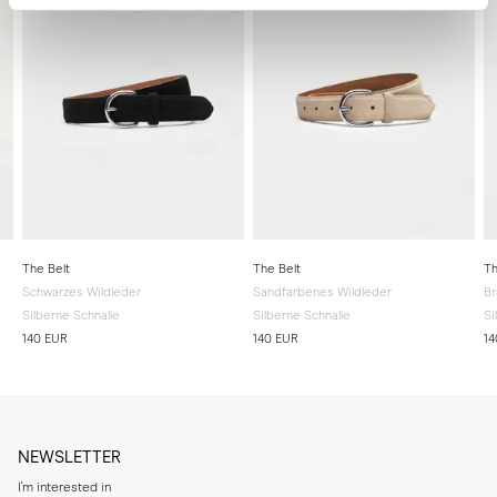
The Belt
The Belt
Th
Schwarzes Wildleder
Sandfarbenes Wildleder
Br
Silberne Schnalle
Silberne Schnalle
Si
140 EUR
140 EUR
14
NEWSLETTER
I'm interested in