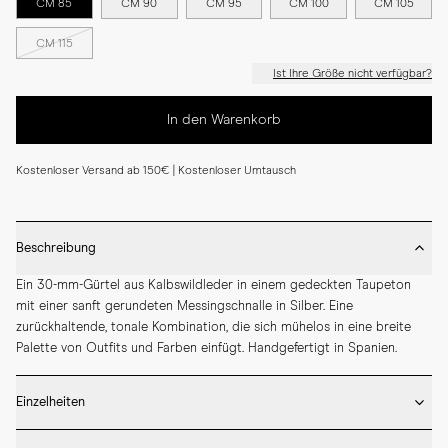
CM 85
CM 90
CM 95
CM 100
CM 105
CM 115
Ist Ihre Größe nicht verfügbar?
In den Warenkorb
Kostenloser Versand ab 150€ | Kostenloser Umtausch
Beschreibung
Ein 30-mm-Gürtel aus Kalbswildleder in einem gedeckten Taupeton 
mit einer sanft gerundeten Messingschnalle in Silber. Eine 
zurückhaltende, tonale Kombination, die sich mühelos in eine breite 
Palette von Outfits und Farben einfügt. Handgefertigt in Spanien.
Einzelheiten
* 30 mm Breite
