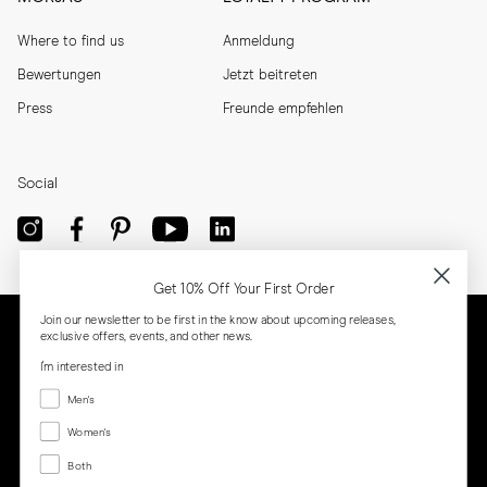
Where to find us
Anmeldung
Bewertungen
Jetzt beitreten
Press
Freunde empfehlen
Social
Get 10% Off Your First Order
Join our newsletter to be first in the know about upcoming releases,
exclusive offers, events, and other news.
I'm interested in
Menswear
Men's
Women's
Women's
Both
Both