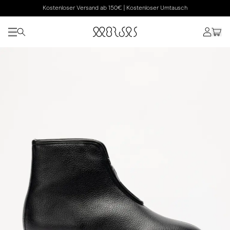
Kostenloser Versand ab 150€ | Kostenloser Umtausch