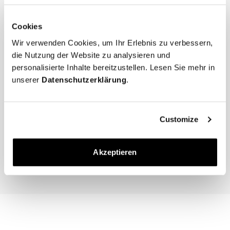
* Bewahren Sie die Boots kühl, trocken und geschützt vor direktem 
Sonnenlicht auf.
Cookies
Wir verwenden Cookies, um Ihr Erlebnis zu verbessern,
die Nutzung der Website zu analysieren und
personalisierte Inhalte bereitzustellen. Lesen Sie mehr in
unserer
Datenschutzerklärung
.
The Cedar Shoe Tree
The Sock
Customize
Schwarz Gerippt – Knieho
40 EUR
20 EUR
Akzeptieren
In den Warenkorb
In den Warenk