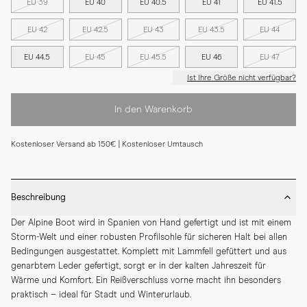
EU 39
EU 40
EU 40.5
EU 41
EU 41.5
EU 42
EU 42.5
EU 43
EU 43.5
EU 44
EU 44.5
EU 45
EU 45.5
EU 46
EU 47
Ist Ihre Größe nicht verfügbar?
In den Warenkorb
Kostenloser Versand ab 150€ | Kostenloser Umtausch
Beschreibung
Der Alpine Boot wird in Spanien von Hand gefertigt und ist mit einem 
Storm-Welt und einer robusten Profilsohle für sicheren Halt bei allen 
Bedingungen ausgestattet. Komplett mit Lammfell gefüttert und aus 
genarbtem Leder gefertigt, sorgt er in der kalten Jahreszeit für 
Wärme und Komfort. Ein Reißverschluss vorne macht ihn besonders 
praktisch – ideal für Stadt und Winterurlaub.