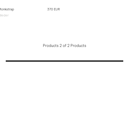
Monkstrap
370 EUR
dleder
Products 2 of 2 Products