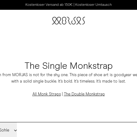
Kostenloser Versand ab 150€ | Kostenloser Umtausch
The Single Monkstrap
 from MORJAS is not for the shy one. This piece of shoe art is goodyear we
with a solid single buckle. It’s bold. It’s timeless. It’s made to last.
All Monk Straps
|
The Double Monkstrap
Sohle