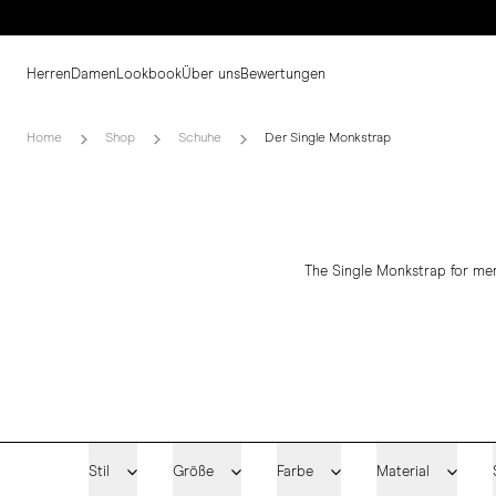
Herren
Damen
Lookbook
Über uns
Bewertungen
Home
Shop
Schuhe
Der Single Monkstrap
The Single Monkstrap for men
Stil
Größe
Farbe
Material