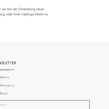
n wir bei der Entwicklung neuer
nzug oder Ihrer Lieblings-Denim zu
WSLETTER
nterested in
swear
Men's
enswear
Women's
h
Both
er your email adress