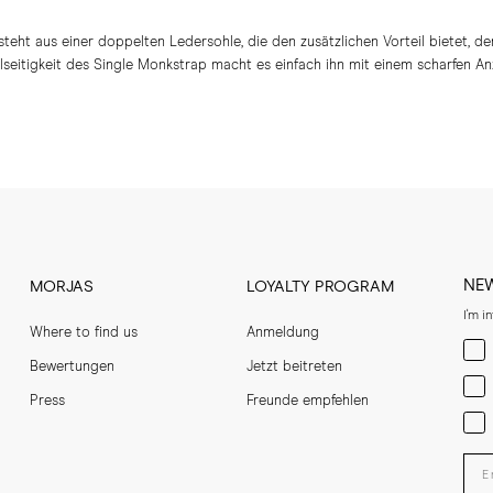
eht aus einer doppelten Ledersohle, die den zusätzlichen Vorteil bietet, de
elseitigkeit des Single Monkstrap macht es einfach ihn mit einem scharfen A
NE
MORJAS
LOYALTY PROGRAM
I'm i
Where to find us
Anmeldung
Men
Bewertungen
Jetzt beitreten
Wom
Press
Freunde empfehlen
Bot
Ent