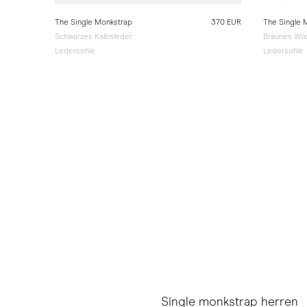
The Single Monkstrap
370 EUR
The Single 
Schwarzes Kalbsleder
Braunes Wil
Ledersohle
Ledersohle
Single monkstrap herren