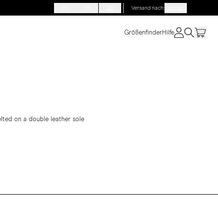
EN
FR
DE
Versand nach
:
Germany
Größenfinder
Hilfe
lted on a double leather sole