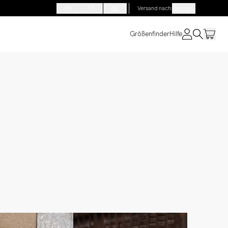
EN
FR
DE
Versand nach
:
Germany
Größenfinder
Hilfe