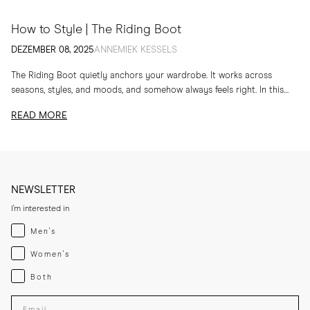
How to Style | The Riding Boot
DEZEMBER 08, 2025
ANNEMIEK KESSELS
The Riding Boot quietly anchors your wardrobe. It works across
seasons, styles, and moods, and somehow always feels right. In this
edit, I am sharing...
READ MORE
NEWSLETTER
I'm interested in
Menswear
Men's
Womenswear
Women's
Both
Both
Enter your email adress