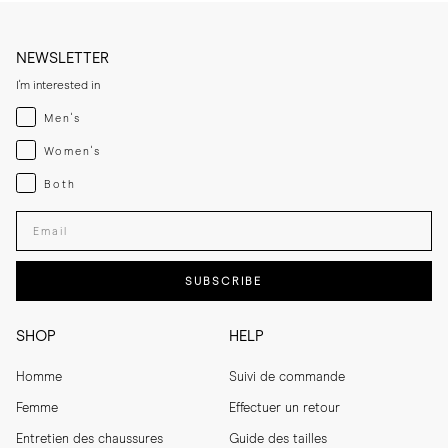
NEWSLETTER
I'm interested in
Menswear
Men's
Womenswear
Women's
Both
Both
Enter your email adress
SUBSCRIBE
SHOP
HELP
Homme
Suivi de commande
Femme
Effectuer un retour
Entretien des chaussures
Guide des tailles