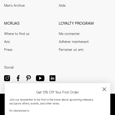
Men's Archive
Aide
MORJAS
LOYALTY PROGRAM
Where to find us
Me connecter
Avis
Adhérer maintenant
Press
Parrainer un ami
Social
Get 10% Off Your First Order
Join our newsletter to be first in the know about upcoming releases,
exclusive offers, events, and other news.
I'm interested in