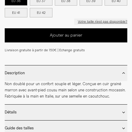
EU 36
EU 37
EU 38
EU 39
EU 40
EU 41
EU 42
Votre taille n'est pas disponible?
Ajouter au panier
Livraison gratuite à partir de 150€ | Echange gratuits
Description
Non doublé pour un confort souple et léger. Conçue en cuir grainé 
marron avec avant-pied cousu main selon une construction mocassin. 
Fabriquée à la main en Italie, sur une semelle en caoutchouc.
Détails
* Fabriqué à la main en Espagne

Guide des tailles
* Tige en cuir grainé
