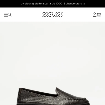
Livraison gratuite à partir de 150€ | Echange gratuits