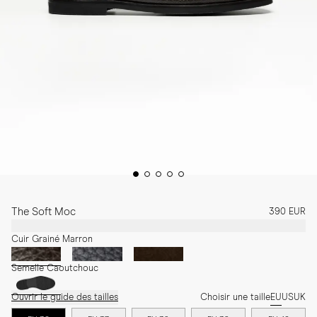
The Soft Moc
390 EUR
Cuir Grainé Marron
Semelle Caoutchouc
Ouvrir le guide des tailles
Choisir une taille
EU
US
UK