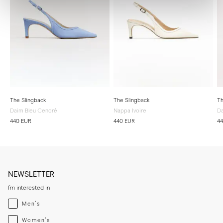
The Slingback
The Slingback
Th
Daim Bleu Cendré
Nappa Ivoire
D
440 EUR
440 EUR
4
NEWSLETTER
I'm interested in
Menswear
Men's
Womenswear
Women's