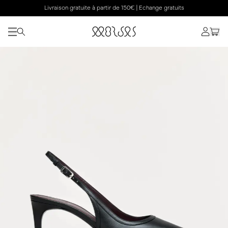
Livraison gratuite à partir de 150€ | Echange gratuits