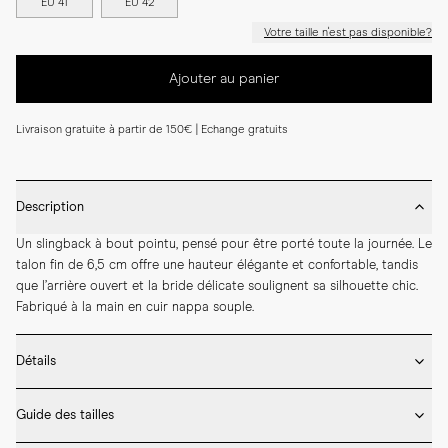
EU 41
EU 42
Votre taille n'est pas disponible?
Ajouter au panier
Livraison gratuite à partir de 150€ | Echange gratuits
Description
Un slingback à bout pointu, pensé pour être porté toute la journée. Le 
talon fin de 6,5 cm offre une hauteur élégante et confortable, tandis 
que l’arrière ouvert et la bride délicate soulignent sa silhouette chic. 
Fabriqué à la main en cuir nappa souple.
Détails
* Fabriqué à la main en Espagne

Guide des tailles
* Hauteur du talon: 65 mm

* Cuir nappa d'agneau pour la tige et la doublure
