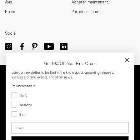
Avis
Adhérer maintenant
Press
Parrainer un ami
Social
Get 10% Off Your First Order
Join our newsletter to be first in the know about upcoming releases,
exclusive offers, events, and other news.
I'm interested in
Menswear
Men's
Women's
Women's
Both
Both
Email
Privacy
Terms
Cookies
Press