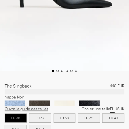
The Slingback
440 EUR
Nappa Noir
Ouvrir le guide des tailles
Choisir une taille
EU
US
UK
EU 36
EU 37
EU 38
EU 39
EU 40