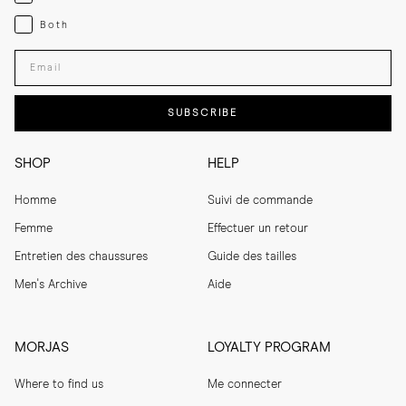
Both
Both
Enter your email adress
SUBSCRIBE
SHOP
HELP
Homme
Suivi de commande
Femme
Effectuer un retour
Entretien des chaussures
Guide des tailles
Men's Archive
Aide
MORJAS
LOYALTY PROGRAM
Where to find us
Me connecter