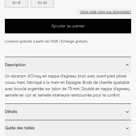
EU 41
EU 42
Votre taille n'est pas disponible?
Ajouter au panier
Livraison gratuite à partir de 150€ | Echange gratuits
Description
Un escarpin d’Orsay en nappa d’agneau brun avec avant-pied plissé 
cousu main, fabriqué à la main en Espagne. Bride de cheville ajustable 
avec boucle argentée sur talon de 75 mm. Doublé en nappa d’agneau, 
semelle en cuir et semelle intérieure rembourrée pour le confort.
Détails
* Fabriqué à la main en Espagne

Guide des tailles
* Hauteur de talon de 75 mm

* Tige et doublure en nappa d'agneau
