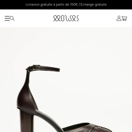
Livraison gratuite à partir de 150€ | Echange gratuits