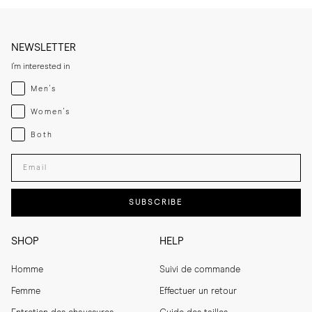
NEWSLETTER
I'm interested in
Menswear
Men's
Womenswear
Women's
Both
Both
Enter your email adress
SUBSCRIBE
SHOP
HELP
Homme
Suivi de commande
Femme
Effectuer un retour