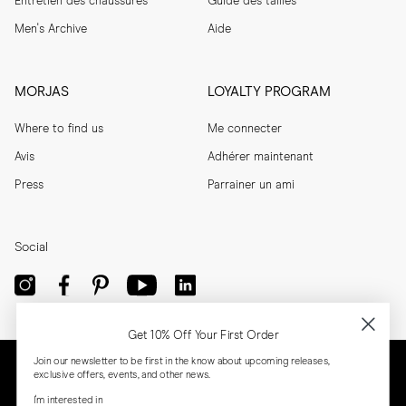
Entretien des chaussures
Guide des tailles
Men's Archive
Aide
MORJAS
LOYALTY PROGRAM
Where to find us
Me connecter
Avis
Adhérer maintenant
Press
Parrainer un ami
Social
Get 10% Off Your First Order
Join our newsletter to be first in the know about upcoming releases,
exclusive offers, events, and other news.
I'm interested in