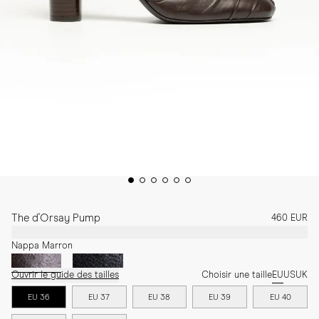
The d'Orsay Pump
460 EUR
Nappa Marron
Ouvrir le guide des tailles
Choisir une taille
EU
US
UK
EU 36
EU 37
EU 38
EU 39
EU 40