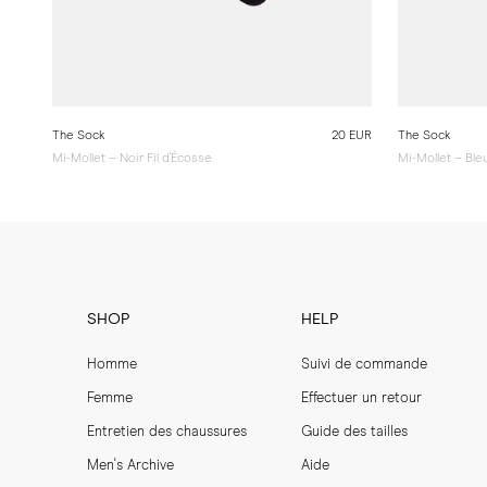
The Sock
20 EUR
The Sock
Mi-Mollet – Noir Fil d'Écosse
Mi-Mollet – Ble
SHOP
HELP
Homme
Suivi de commande
Femme
Effectuer un retour
Entretien des chaussures
Guide des tailles
Men's Archive
Aide