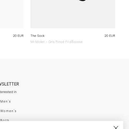
20 EUR
The Sock
20 EUR
Mi-Mollet – Gris Foncé Fil d'Écosse
WSLETTER
nterested in
swear
Men's
enswear
Women's
h
Both