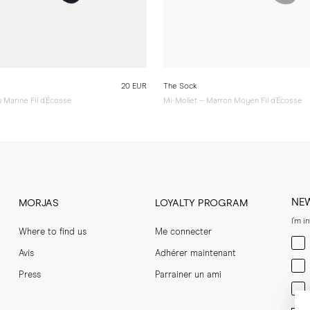
20 EUR
The Sock
u Marine Fil d'Écosse
Mi-Mollet – Marron Moyen Fil d'Écosse
NE
MORJAS
LOYALTY PROGRAM
I'm i
Where to find us
Me connecter
Men
Avis
Adhérer maintenant
Wom
Press
Parrainer un ami
Bot