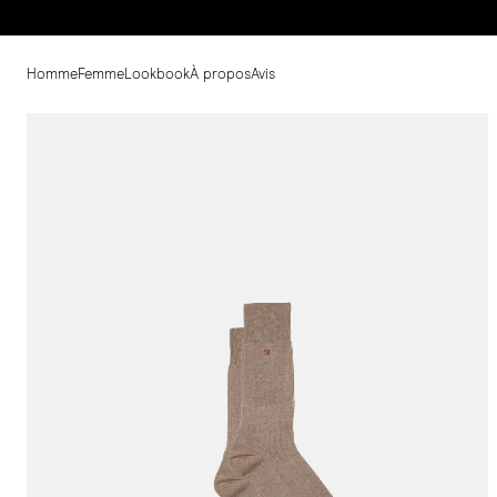
Homme
Femme
Lookbook
À propos
Avis