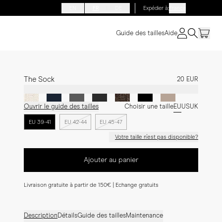
EN
FR
DE
Expédier à
:
France
Guide des tailles
Aide
The Sock
20 EUR
Ouvrir le guide des tailles
Choisir une taille
EU
US
UK
EU 39-41
EU 42-44
EU 45-47
Votre taille n'est pas disponible?
Ajouter au panier
Livraison gratuite à partir de 150€ | Echange gratuits
Description
Détails
Guide des tailles
Maintenance