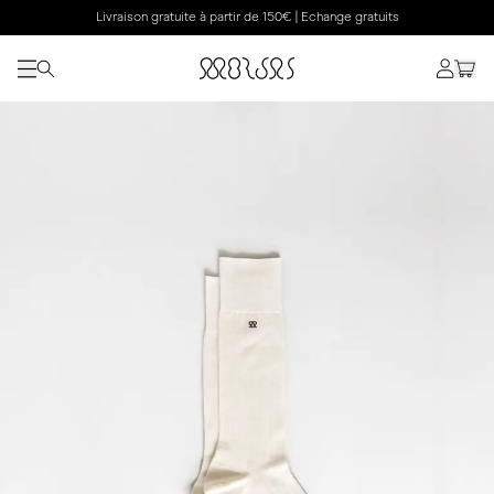
Livraison gratuite à partir de 150€ | Echange gratuits