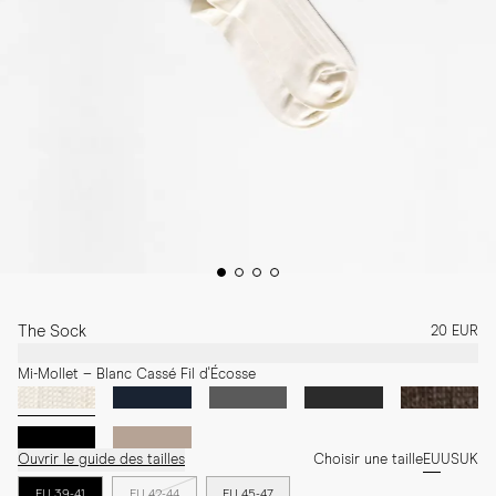
The Sock
20 EUR
Mi-Mollet – Blanc Cassé Fil d'Écosse
Ouvrir le guide des tailles
Choisir une taille
EU
US
UK
EU 39-41
EU 42-44
EU 45-47