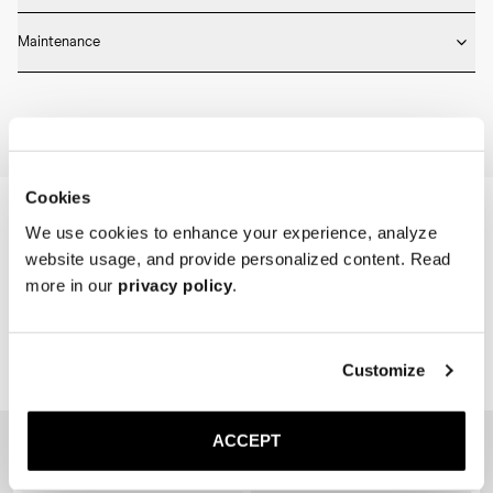
* Longueur moyenne

Taille normalement: prenez la pointure normale que vous portez pour 
* Design côtelé

Maintenance
d'autres chaussures.
* Construction sans couture

* Pointe et talon renforcés

Machine wash on 30 degrees. Do not bleach, tumble dry and iron.
* Respirant
Home
Boutique
Accessoires
La Chaussette
Cookies
We use cookies to enhance your experience, analyze
website usage, and provide personalized content. Read
more in our
privacy policy
.
Customize
Related Products
Sold out
ACCEPT