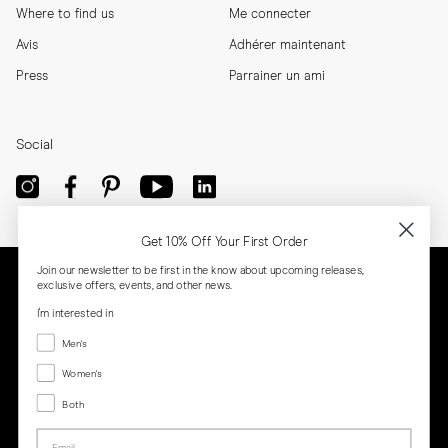
Where to find us
Me connecter
Avis
Adhérer maintenant
Press
Parrainer un ami
Social
Get 10% Off Your First Order
Join our newsletter to be first in the know about upcoming releases,
exclusive offers, events, and other news.
I'm interested in
Menswear
Men's
Women's
Women's
Both
Both
Email
Privacy
Terms
Cookies
Press