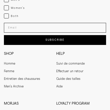
Womenswear
Women's
Both
Both
Enter your email adress
SUBSCRIBE
SHOP
HELP
Homme
Suivi de commande
Femme
Effectuer un retour
Entretien des chaussures
Guide des tailles
Men's Archive
Aide
MORJAS
LOYALTY PROGRAM