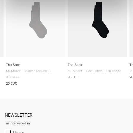
The Sock
The Sock
Th
Mi-Mollet – Marron Moyen Fil
Mi-Mollet – Gris Foncé Fil d'Écosse
Mi
d'Écosse
20 EUR
2
20 EUR
NEWSLETTER
I'm interested in
Menswear
Men's