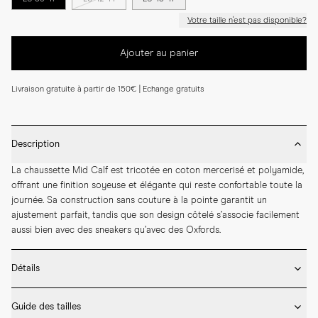
Votre taille n'est pas disponible?
Ajouter au panier
Livraison gratuite à partir de 150€ | Echange gratuits
Description
La chaussette Mid Calf est tricotée en coton mercerisé et polyamide, 
offrant une finition soyeuse et élégante qui reste confortable toute la 
journée. Sa construction sans couture à la pointe garantit un 
ajustement parfait, tandis que son design côtelé s’associe facilement 
aussi bien avec des sneakers qu’avec des Oxfords.
Détails
* Fabriqué au Portugal

Guide des tailles
* 75 % coton mercerisé, 25 % polyamide
