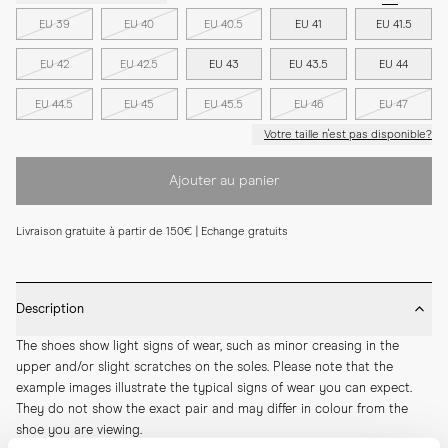
EU 39
EU 40
EU 40.5
EU 41
EU 41.5
EU 42
EU 42.5
EU 43
EU 43.5
EU 44
EU 44.5
EU 45
EU 45.5
EU 46
EU 47
Votre taille n'est pas disponible?
Ajouter au panier
Livraison gratuite à partir de 150€ | Echange gratuits
Description
The shoes show light signs of wear, such as minor creasing in the 
upper and/or slight scratches on the soles. Please note that the 
example images illustrate the typical signs of wear you can expect. 
They do not show the exact pair and may differ in colour from the 
shoe you are viewing.