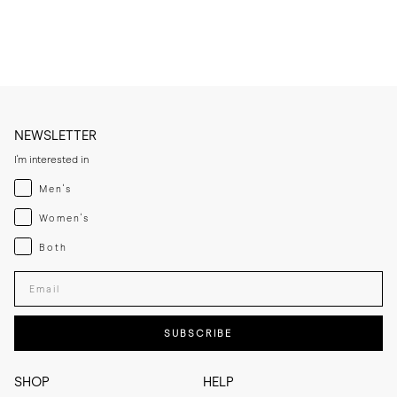
appliquez une fine couche de crème ou de cirage s’il paraît sec.

* Nettoyez la semelle en caoutchouc avec un chiffon légèrement 
Avec le temps, le cuir et la semelle en liège s’adapteront à la forme de 
humide et un savon doux lorsque nécessaire.

votre pied.
* Rangez les bottes dans un endroit frais et sec, à l’abri de la lumière 
directe.
NEWSLETTER
I'm interested in
Menswear
Men's
Womenswear
Women's
Both
Both
Enter your email adress
SUBSCRIBE
SHOP
HELP