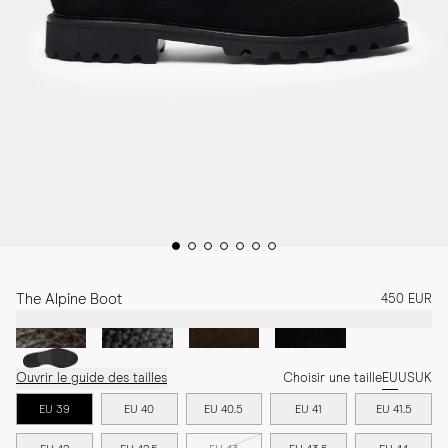
The Alpine Boot
450 EUR
Ouvrir le guide des tailles
Choisir une taille
EU
US
UK
EU 39
EU 40
EU 40.5
EU 41
EU 41.5