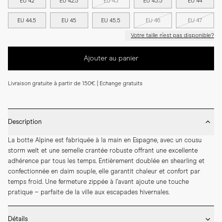
EU 42
EU 42.5
EU 43
EU 43.5
EU 44
EU 44.5
EU 45
EU 45.5
EU 46
EU 47
Votre taille n'est pas disponible?
Ajouter au panier
Livraison gratuite à partir de 150€ | Echange gratuits
Description
La botte Alpine est fabriquée à la main en Espagne, avec un cousu 
storm welt et une semelle crantée robuste offrant une excellente 
adhérence par tous les temps. Entièrement doublée en shearling et 
confectionnée en daim souple, elle garantit chaleur et confort par 
temps froid. Une fermeture zippée à l’avant ajoute une touche 
pratique – parfaite de la ville aux escapades hivernales.
Détails