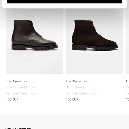
directe.
The Alpine Boot
The Alpine Boot
Th
Cuir Grainé Marron
Daim Marron
Cu
Semelle Caoutchouc
Semelle Caoutchouc
Se
450 EUR
450 EUR
4