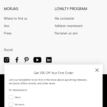
MORJAS
LOYALTY PROGRAM
Where to find us
Me connecter
Avis
Adhérer maintenant
Press
Parrainer un ami
Social
Get 10% Off Your First Order
Join our newsletter to be first in the know about upcoming releases,
exclusive offers, events, and other news.
I'm interested in
Menswear
Men's
Women's
Women's