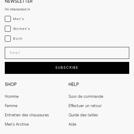
NEWSLETTER
I'm interested in
Menswear
Men's
Womenswear
Women's
Both
Both
Enter your email adress
SUBSCRIBE
SHOP
HELP
Homme
Suivi de commande
Femme
Effectuer un retour
Entretien des chaussures
Guide des tailles
Men's Archive
Aide