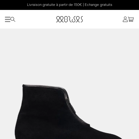
Livraison gratuite à partir de 150€ | Echange gratuits