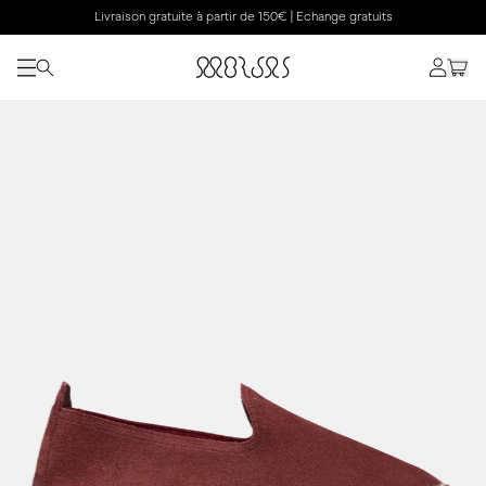
Livraison gratuite à partir de 150€ | Echange gratuits