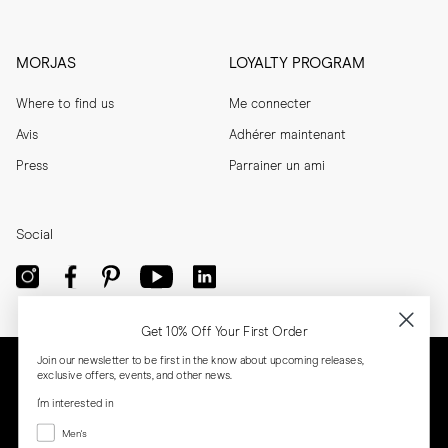
MORJAS
LOYALTY PROGRAM
Where to find us
Me connecter
Avis
Adhérer maintenant
Press
Parrainer un ami
Social
Get 10% Off Your First Order
Join our newsletter to be first in the know about upcoming releases,
exclusive offers, events, and other news.
I'm interested in
Menswear
Men's