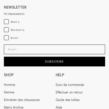
créant une chaussure simple et polyvalente idéale pour les mois plus 
chauds.

NEWSLETTER
I'm interested in
Menswear
Men's
Womenswear
Women's
Both
Both
Enter your email adress
SUBSCRIBE
SHOP
HELP
Homme
Suivi de commande
Femme
Effectuer un retour
Entretien des chaussures
Guide des tailles
Men's Archive
Aide