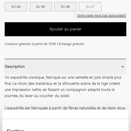
EU 44
EU 45
EU 46
EU 47
Votre taille n'est pas disponible?
Ajouter au panier
Livraison gratuite à partir de 150€ | Echange gratuits
Description
Un espadrille classique, fabriqué sur une semelle en jute simple plus 
fine. Le choix des matériaux et la silhouette sobre de la tige créent 
une impression nette, en faisant un compagnon adapté toute la 
journée, du lever au coucher du soleil.
L'espadrille est fabriquée à partir de fibres naturelles et de daim doux 
et soyeux, à la main. Chaque paire est unique en raison du processus 
de fabrication, ce qui rend cette chaussure d'été décontractée encore 
plus irrésistible.