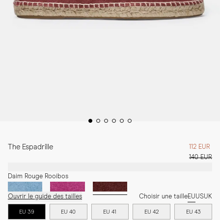
The Espadrille
112 EUR
140 EUR
Daim Rouge Rooibos
Ouvrir le guide des tailles
Choisir une taille
EU
US
UK
EU 39
EU 40
EU 41
EU 42
EU 43