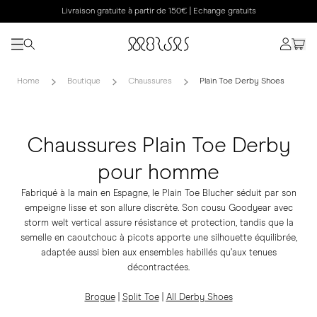
Livraison gratuite à partir de 150€ | Echange gratuits
Home
Boutique
Chaussures
Plain Toe Derby Shoes
Chaussures Plain Toe Derby
pour homme
Fabriqué à la main en Espagne, le Plain Toe Blucher séduit par son
empeigne lisse et son allure discrète. Son cousu Goodyear avec
storm welt vertical assure résistance et protection, tandis que la
semelle en caoutchouc à picots apporte une silhouette équilibrée,
adaptée aussi bien aux ensembles habillés qu’aux tenues
décontractées.
Brogue
|
Split Toe
|
All Derby Shoes