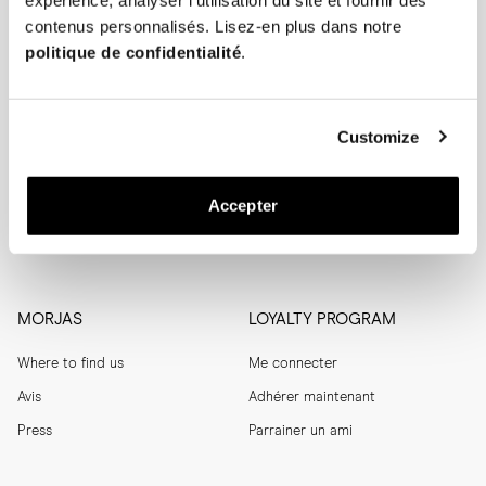
expérience, analyser l'utilisation du site et fournir des
contenus personnalisés. Lisez-en plus dans notre
SUBSCRIBE
politique de confidentialité
.
SHOP
HELP
Customize
Homme
Suivi de commande
Femme
Effectuer un retour
Accepter
Entretien des chaussures
Guide des tailles
Men's Archive
Aide
MORJAS
LOYALTY PROGRAM
Where to find us
Me connecter
Avis
Adhérer maintenant
Press
Parrainer un ami