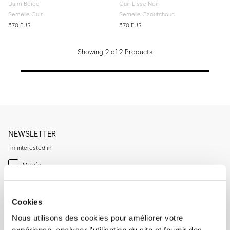
Daim Beige
Cuir Lisse Noir
Semelle Cuir
Semelle Caoutchouc
370 EUR
370 EUR
Showing 2 of 2 Products
NEWSLETTER
I'm interested in
Menswear
Men's
Womenswear
Women's
Both
Both
Cookies
Enter your email adress
Nous utilisons des cookies pour améliorer votre