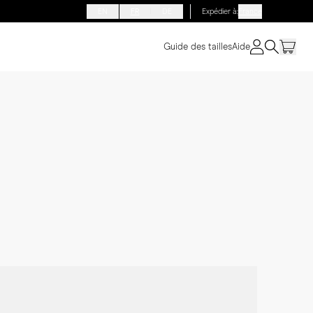
EN
FR
DE
Expédier à
:
France
Guide des tailles
Aide