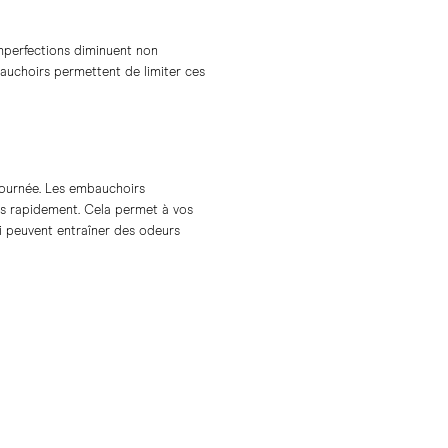
imperfections diminuent non
auchoirs permettent de limiter ces
 journée. Les embauchoirs
lus rapidement. Cela permet à vos
i peuvent entraîner des odeurs