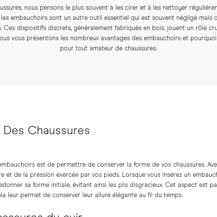
aussures, nous pensons le plus souvent à les cirer et à les nettoyer régulièr
les embauchoirs sont un autre outil essentiel qui est souvent négligé mais qu
 Ces dispositifs discrets, généralement fabriqués en bois, jouent un rôle cr
, nous vous présentons les nombreux avantages des embauchoirs et pourquoi 
pour tout amateur de chaussures.
e Des Chaussures
 embauchoirs est de permettre de conserver la forme de vos chaussures. Ave
re et de la pression exercée par vos pieds. Lorsque vous insérez un embauch
 redonner sa forme initiale, évitant ainsi les plis disgracieux. Cet aspect est
ela leur permet de conserver leur allure élégante au fil du temps.