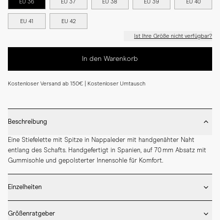
EU 36
EU 37
EU 38
EU 39
EU 40
EU 41
EU 42
Ist Ihre Größe nicht verfügbar?
In den Warenkorb
Kostenloser Versand ab 150€ | Kostenloser Umtausch
Beschreibung
Eine Stiefelette mit Spitze in Nappaleder mit handgenähter Naht 
entlang des Schafts. Handgefertigt in Spanien, auf 70 mm Absatz mit 
Gummisohle und gepolsterter Innensohle für Komfort.
Einzelheiten
* Von Hand gefertigt in Spanien

Größenratgeber
* Absatzhöhe 70 mm
