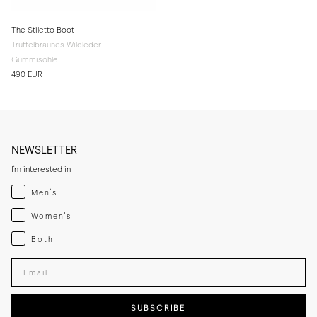
The Stiletto Boot
Trüffelbraunes Wildleder
Gummisohle
490 EUR
NEWSLETTER
I'm interested in
Menswear
Men's
Womenswear
Women's
Both
Both
Enter your email adress
SUBSCRIBE