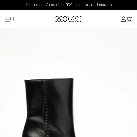
Kostenloser Versand ab 150€ | Kostenloser Umtausch