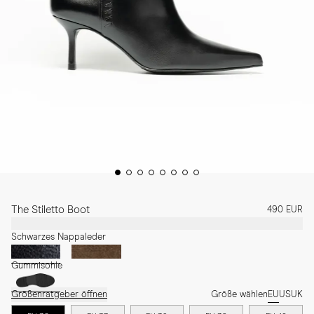
The Stiletto Boot
490 EUR
Schwarzes Nappaleder
Gummisohle
Größenratgeber öffnen
Größe wählen
EU
US
UK